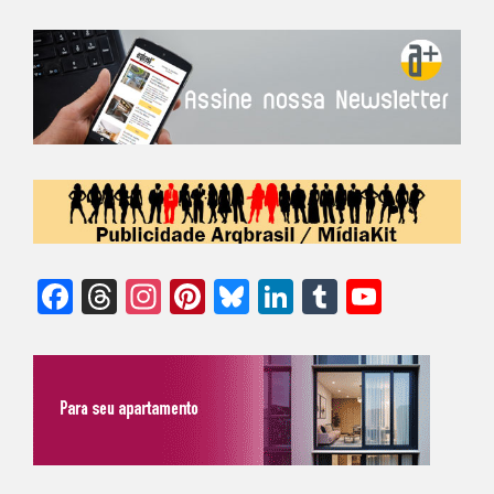
Facebook
Threads
Instagram
Pinterest
Bluesky
LinkedIn
Tumblr
YouTu
Chann