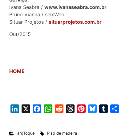
Ivana Seabra /
www.ivanaseabra.com.br
Bruno Vianna / semWeb
Situar Projetos /
situarprojetos.com.br
Out/2015
HOME
L
X
F
W
R
T
P
B
T
S
i
a
h
e
h
i
l
u
h
n
c
a
d
r
n
u
m
a
arqToque
Piso de madeira
k
e
t
d
e
t
e
b
r