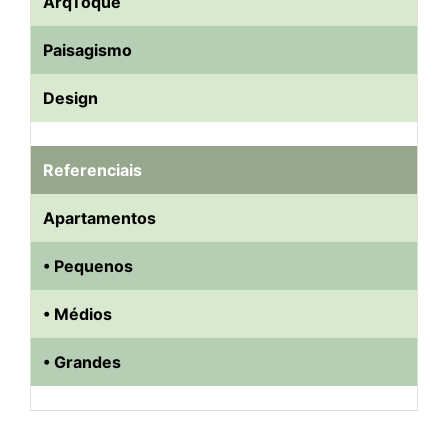
ArqToque
Paisagismo
Design
Referenciais
Apartamentos
• Pequenos
• Médios
• Grandes