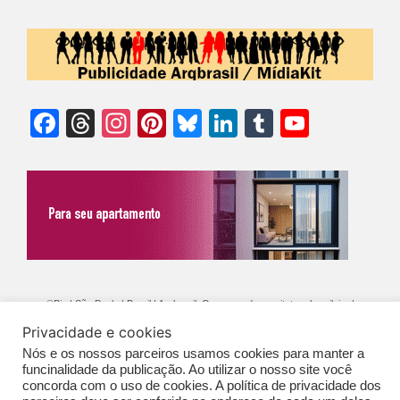
Facebook
Threads
Instagram
Pinterest
Bluesky
LinkedIn
Tumblr
YouTu
Chann
©Biz | São Paulo | Brasil | Arqbrasil: O espaço da arquitetura brasileira |
Privacidade e cookies
Expediente
|
Contato
|
Newsletter
/
PolíticaDePrivacidade
/
CONDIÇÕES
Nós e os nossos parceiros usamos cookies para manter a
GERAIS DE PUBLICAÇÃO (CGP
)
funcinalidade da publicação. Ao utilizar o nosso site você
concorda com o uso de cookies. A política de privacidade dos