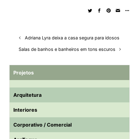
e
b
s
i
a
e
s
l
e
d
o
A
t
d
r
k
r
I
o
p
s
e
y
n
k
p
s
Adriana Lyra deixa a casa segura para idosos
t
Salas de banhos e banheiros em tons escuros
Projetos
Arquitetura
Interiores
Corporativo / Comercial