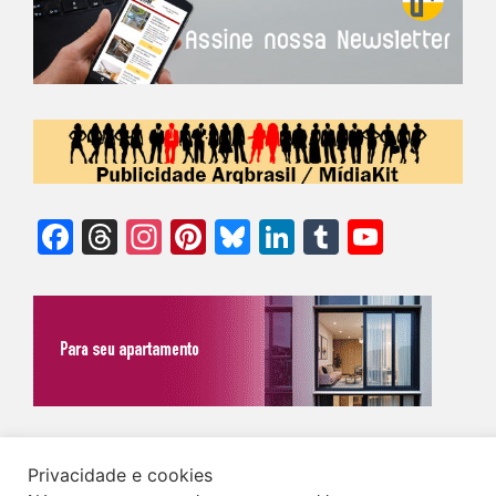
Facebook
Threads
Instagram
Pinterest
Bluesky
LinkedIn
Tumblr
YouTu
Chann
©Biz | São Paulo | Brasil | Arqbrasil: O espaço da arquitetura brasileira |
Privacidade e cookies
Expediente
|
Contato
|
Newsletter
/
PolíticaDePrivacidade
/
CONDIÇÕES