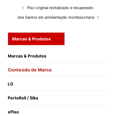
n
k
p
s
Piso original revitalizado e recuperado
t
Iara Santos em ambientação montessoriana
Marcas & Produtos
Marcas & Produtos
Conteúdo de Marca
LG
PortoKoll / Sika
ePiso