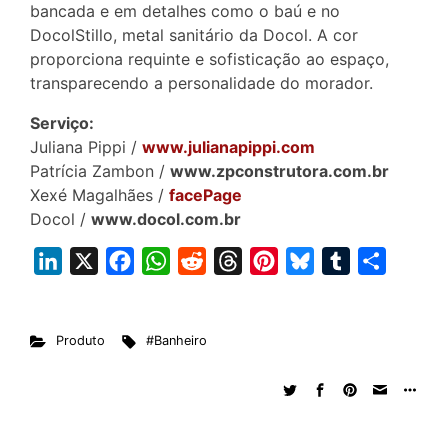
bancada e em detalhes como o baú e no
DocolStillo, metal sanitário da Docol. A cor
proporciona requinte e sofisticação ao espaço,
transparecendo a personalidade do morador.
Serviço:
Juliana Pippi /
www.julianapippi.com
Patrícia Zambon /
www.zpconstrutora.com.br
Xexé Magalhães /
facePage
Docol /
www.docol.com.br
L
X
F
W
R
T
P
B
T
S
i
a
h
e
h
i
l
u
h
n
c
a
d
r
n
u
m
a
Produto
#Banheiro
k
e
t
d
e
t
e
b
r
e
b
s
i
a
e
s
l
e
d
o
A
t
d
r
k
r
I
o
p
s
e
y