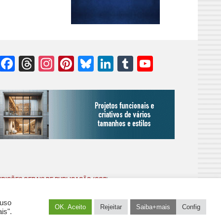
Facebook
Threads
Instagram
Pinterest
Bluesky
LinkedIn
Tumblr
YouTube
Channel
DIÇÕES GERAIS DE PUBLICAÇÃO (CGP
)
 uso
OK. Aceito
Rejeitar
Saiba+mais
Config
is".