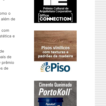
como o
 além de
o com
tética e
 de
ais de
O prêmio
os de