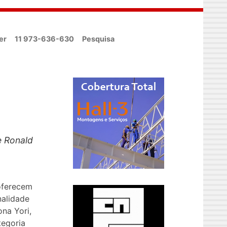
er
11 973-636-630
Pesquisa
e Ronald
oferecem
nalidade
na Yori,
tegoria