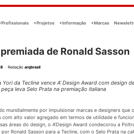
•Profissionais
+Projetos
+Informação
+Marcas
Newslett
i premiada de Ronald Sasson
18
Redação
arqbrasil
a Yori da Tecline vence A’ Design Award com design d
 peça leva Selo Prata na premiação italiana
do mundialmente por impulsionar marcas e designers que 
 com alto valor agregado em termos de utilidade e funcio
sas áreas do design, o A’Design Award condecorou a Poltro
 por Ronald Sasson para a Tecline, com o Selo Prata na ca