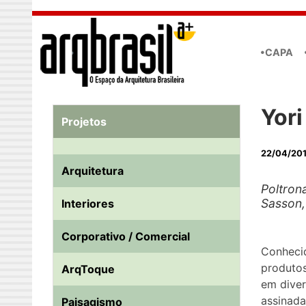
Skip to main content
•CAPA
Yor
Projetos
22/04/20
Arquitetura
Poltron
Sasson,
Interiores
Corporativo / Comercial
Conheci
produtos
ArqToque
em diver
assinada
Paisagismo