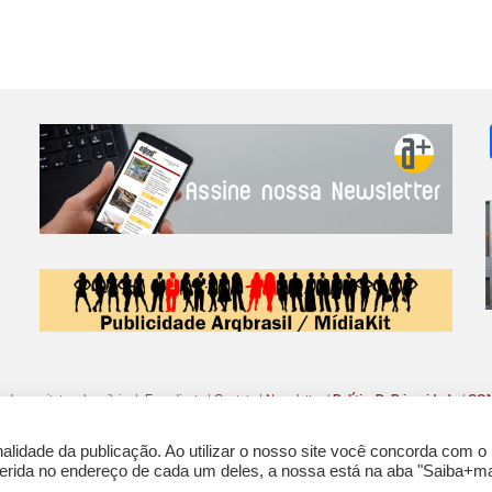
o da arquitetura brasileira |
Expediente
|
Contato
|
Newsletter
/
PolíticaDePrivacidade
/
CON
lidade da publicação. Ao utilizar o nosso site você concorda com o
nferida no endereço de cada um deles, a nossa está na aba "Saiba+ma