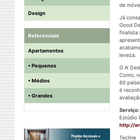
de móvei
Design
Já consa
Good De
finalist
Referenciais
apresent
acabamen
Apartamentos
leveza.
• Pequenos
O A’ Des
Como, no
• Médios
80 paíse
é reconh
• Grandes
avaliaçã
Serviço:
Estúdio 
http://
Tecline