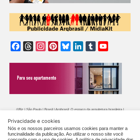
Facebook
Threads
Instagram
Pinterest
Bluesky
LinkedIn
Tumblr
YouTu
Chann
©Biz | São Paulo | Brasil | Arqbrasil: O espaço da arquitetura brasileira |
Expediente
|
Contato
|
Newsletter
/
PolíticaDePrivacidade
/
CONDIÇÕES
Privacidade e cookies
GERAIS DE PUBLICAÇÃO (CGP
)
Nós e os nossos parceiros usamos cookies para manter a
funcinalidade da publicação. Ao utilizar o nosso site você
concorda com o uso de cookies. A política de privacidade dos