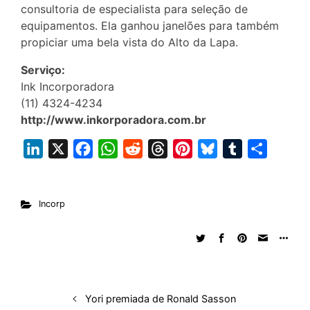
consultoria de especialista para seleção de
equipamentos. Ela ganhou janelões para também
propiciar uma bela vista do Alto da Lapa.
Serviço:
Ink Incorporadora
(11) 4324-4234
http://www.inkorporadora.com.br
L
X
F
W
R
T
P
B
T
S
i
a
h
e
h
i
l
u
h
n
c
a
d
r
n
u
m
a
Incorp
k
e
t
d
e
t
e
b
r
e
b
s
i
a
e
s
l
e
d
o
A
t
d
r
k
r
I
o
p
s
e
y
n
k
p
s
Yori premiada de Ronald Sasson
t