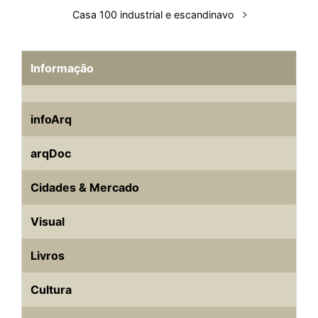
Casa 100 industrial e escandinavo
Informação
infoArq
arqDoc
Cidades & Mercado
Visual
Livros
Cultura