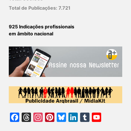
Total de Publicações:
7.721
925 Indicações profissionais
em âmbito nacional
Facebook
Threads
Instagram
Pinterest
Bluesky
LinkedIn
Tumblr
YouTu
Chann