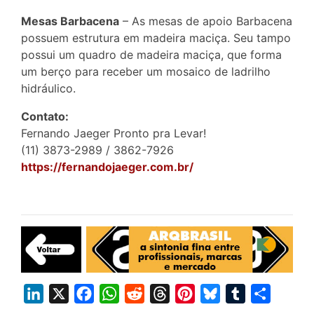
Mesas Barbacena
– As mesas de apoio Barbacena
possuem estrutura em madeira maciça. Seu tampo
possui um quadro de madeira maciça, que forma
um berço para receber um mosaico de ladrilho
hidráulico.
Contato:
Fernando Jaeger Pronto pra Levar!
(11) 3873-2989 / 3862-7926
https://fernandojaeger.com.br/
L
X
F
W
R
T
P
B
T
S
i
a
h
e
h
i
l
u
h