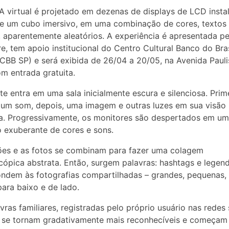
 virtual é projetado em dezenas de displays de LCD insta
e um cubo imersivo, em uma combinação de cores, textos
 aparentemente aleatórios. A experiência é apresentada pe
e, tem apoio institucional do Centro Cultural Banco do Bra
CBB SP) e será exibida de 26/04 a 20/05, na Avenida Pauli
om entrada gratuita.
nte entra em uma sala inicialmente escura e silenciosa. Prim
um som, depois, uma imagem e outras luzes em sua visão
ca. Progressivamente, os monitores são despertados em u
 exuberante de cores e sons.
ões e as fotos se combinam para fazer uma colagem
cópica abstrata. Então, surgem palavras: hashtags e legen
ndem às fotografias compartilhadas – grandes, pequenas,
ara baixo e de lado.
vras familiares, registradas pelo próprio usuário nas redes 
 se tornam gradativamente mais reconhecíveis e começam 