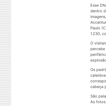
Esse DNA
dentro d
imagens,
Accentur
Paulo (C
1.230, c
O visita
percebe 
periféri
explosão
Os padr
caleidos
correspo
cabeça p
São pala
As fotos