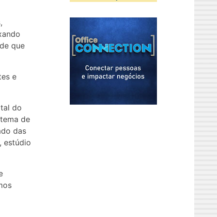
,
ixando
 de que
tes e
ital do
stema de
ado das
, estúdio
e
mos