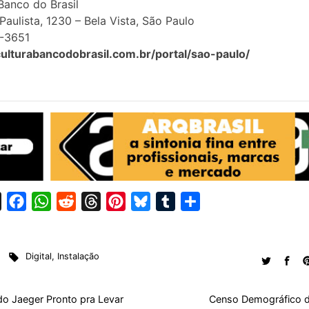
 Banco do Brasil
Paulista, 1230 – Bela Vista, São Paulo
3-3651
culturabancodobrasil.com.br/portal/sao-paulo/
X
F
W
R
T
P
B
T
S
a
h
e
h
i
l
u
h
c
a
d
r
n
u
m
a
Digital
,
Instalação
e
t
d
e
t
e
b
r
b
s
i
a
e
s
l
e
o
A
t
d
r
k
r
do Jaeger Pronto pra Levar
Censo Demográfico 