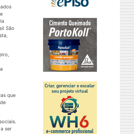
lados
 e
la
sil São
sta,
eiro,
ma
das que
 de
sociais.
a ser