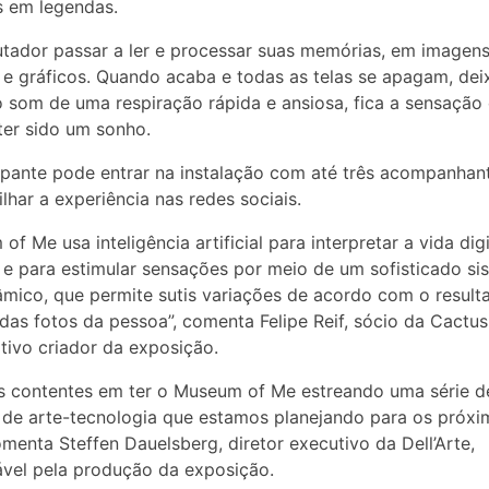
s em legendas.
ador passar a ler e processar suas memórias, em imagens
 e gráficos. Quando acaba e todas as telas se apagam, de
 som de uma respiração rápida e ansiosa, fica a sensação
ter sido um sonho.
ipante pode entrar na instalação com até três acompanhan
lhar a experiência nas redes sociais.
of Me usa inteligência artificial para interpretar a vida dig
e e para estimular sensações por meio de um sofisticado si
mico, que permite sutis variações de acordo com o result
 das fotos da pessoa”, comenta Felipe Reif, sócio da Cactus
tivo criador da exposição.
s contentes em ter o Museum of Me estreando uma série d
 de arte-tecnologia que estamos planejando para os próxi
omenta Steffen Dauelsberg, diretor executivo da Dell’Arte,
vel pela produção da exposição.