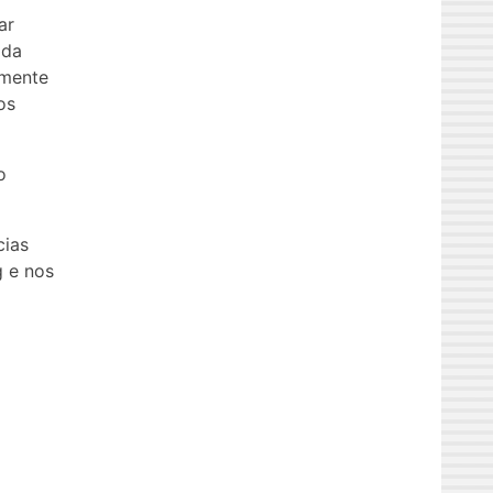
ar
 da
amente
os
o
cias
g e nos