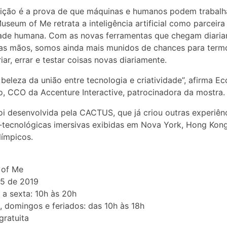
ição é a prova de que máquinas e humanos podem trabalh
Museum of Me retrata a inteligência artificial como parceira
dade humana. Com as novas ferramentas que chegam diari
as mãos, somos ainda mais munidos de chances para term
riar, errar e testar coisas novas diariamente.
 beleza da união entre tecnologia e criatividade”, afirma Ec
o, CCO da Accenture Interactive, patrocinadora da mostra.
oi desenvolvida pela CACTUS, que já criou outras experiên
o-tecnológicas imersivas exibidas em Nova York, Hong Kon
ímpicos.
of Me
05 de 2019
a sexta: 10h às 20h
 domingos e feriados: das 10h às 18h
gratuita