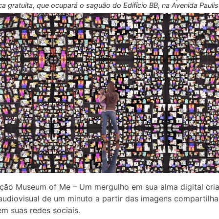
ca gratuita, que ocupará o saguão do Edifício BB, na Avenida Paulis
ação Museum of Me – Um mergulho em sua alma digital cri
audiovisual de um minuto a partir das imagens compartilh
em suas redes sociais.