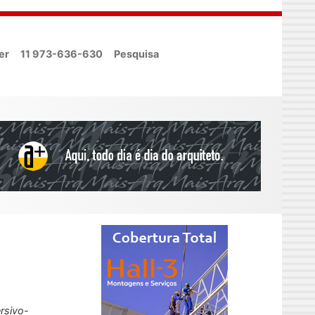
er
11 973-636-630
Pesquisa
rsivo-