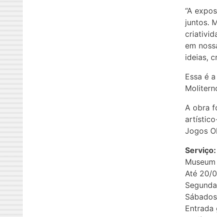
“A expos
juntos. 
criativi
em noss
ideias, c
Essa é a
Molitern
A obra f
artístic
Jogos Ol
Serviço:
Museum 
Até 20/
Segunda 
Sábados,
Entrada 