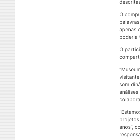
descrita
O comput
palavras
apenas o
poderia 
O partic
comparti
“Museum 
visitant
som dinâ
análises
colabora
“Estamo
projetos
anos”, c
responsá