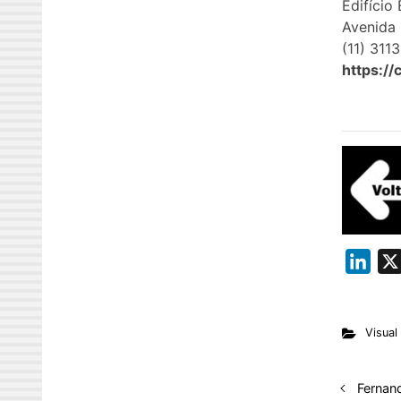
Edifício
Avenida 
(11) 311
https://
L
i
n
Visual
k
e
d
Fernan