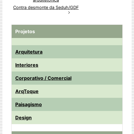
I
o
p
s
e
y
Contra desmonte da Seduh/GDF
n
k
p
s
t
Projetos
Arquitetura
Interiores
Corporativo / Comercial
ArqToque
Paisagismo
Design