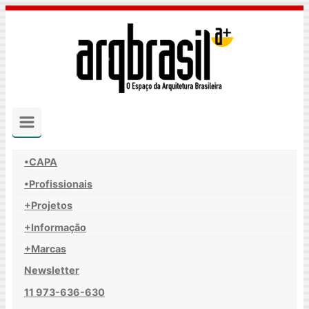
Skip
to
main
content
•CAPA
•Profissionais
+Projetos
+Informação
+Marcas
Newsletter
11 973-636-630