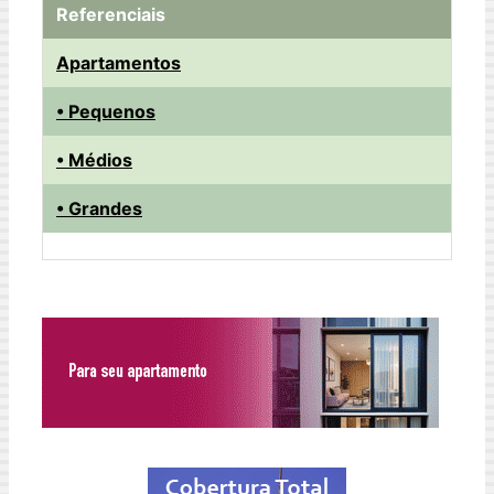
Referenciais
Apartamentos
• Pequenos
• Médios
• Grandes