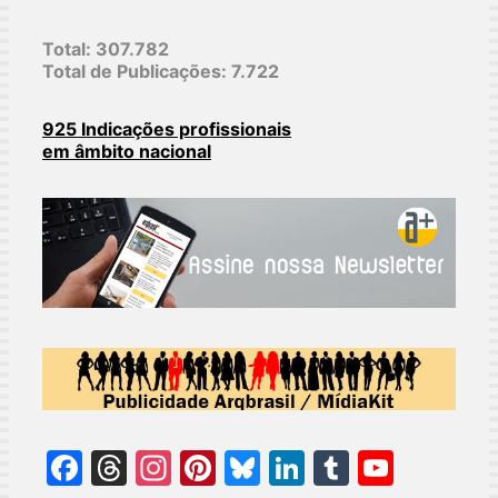
Total:
307.782
Total de Publicações:
7.722
925 Indicações profissionais
em âmbito nacional
Facebook
Threads
Instagram
Pinterest
Bluesky
LinkedIn
Tumblr
YouT