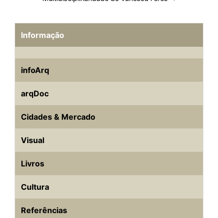
Informação
infoArq
arqDoc
Cidades & Mercado
Visual
Livros
Cultura
Referências