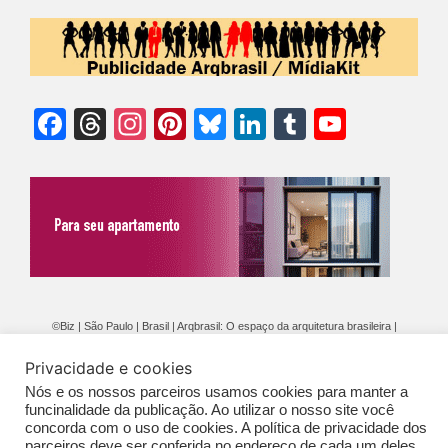
Facebook
Threads
Instagram
Pinterest
Bluesky
LinkedIn
Tumblr
YouTu
Chann
©Biz | São Paulo | Brasil | Arqbrasil: O espaço da arquitetura brasileira |
Expediente
|
Contato
|
Newsletter
/
PolíticaDePrivacidade
/
CONDIÇÕES
Privacidade e cookies
GERAIS DE PUBLICAÇÃO (CGP
)
Nós e os nossos parceiros usamos cookies para manter a
funcinalidade da publicação. Ao utilizar o nosso site você
concorda com o uso de cookies. A política de privacidade dos
parceiros deve ser conferida no endereço de cada um deles,