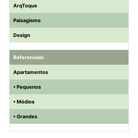
ArqToque
Paisagismo
Design
Referenciais
Apartamentos
• Pequenos
• Médios
• Grandes