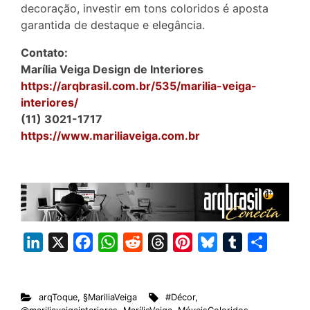
decoração, investir em tons coloridos é aposta
garantida de destaque e elegância.
Contato:
Marília Veiga Design de Interiores
https://arqbrasil.com.br/535/marilia-veiga-
interiores/
(11) 3021-1717
https://www.mariliaveiga.com.br
L
X
F
W
R
T
P
B
T
S
i
a
h
e
h
i
l
u
h
n
c
a
d
r
n
u
m
a
arqToque
,
§MariliaVeiga
#Décor
,
k
e
t
d
e
t
e
b
r