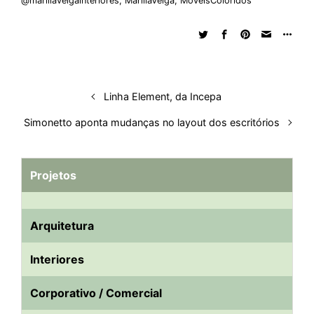
@mariliaveigainteriores
,
MaríliaVeiga
,
MóveisColoridos
e
b
s
i
a
e
s
l
e
d
o
A
t
d
r
k
r
I
o
p
s
e
y
n
k
p
s
t
Linha Element, da Incepa
Simonetto aponta mudanças no layout dos escritórios
Projetos
Arquitetura
Interiores
Corporativo / Comercial