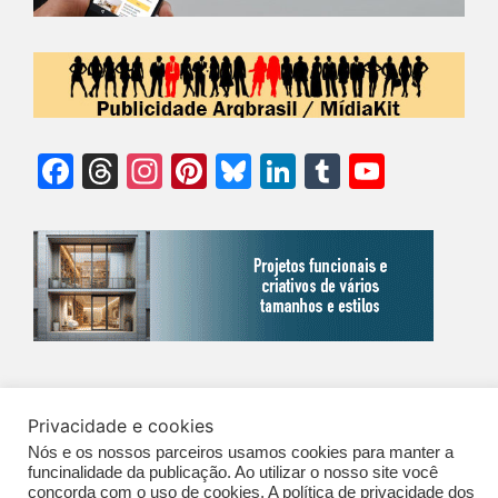
Facebook
Threads
Instagram
Pinterest
Bluesky
LinkedIn
Tumblr
YouTu
Chann
©Biz | São Paulo | Brasil | Arqbrasil: O espaço da arquitetura brasileira |
Privacidade e cookies
Expediente
|
Contato
|
Newsletter
/
PolíticaDePrivacidade
/
CONDIÇÕES
Nós e os nossos parceiros usamos cookies para manter a
GERAIS DE PUBLICAÇÃO (CGP
)
funcinalidade da publicação. Ao utilizar o nosso site você
concorda com o uso de cookies. A política de privacidade dos