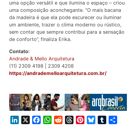
uma opção versátil e que ilumina o espaço – criou
uma composição aconchegante. “O mais bacana
da madeira é que ela pode escurecer ou iluminar
um ambiente, trazer o clima moderno ou rústico,
sem contar que sempre contribui para a sensação
de conforto”, finaliza Erika.
Contato:
Andrade & Mello Arquitetura
(11) 2309 4198 | 2309 4208
https://andrademelloarquitetura.com.br/
L
X
F
W
R
T
P
B
T
S
i
a
h
e
h
i
l
u
h