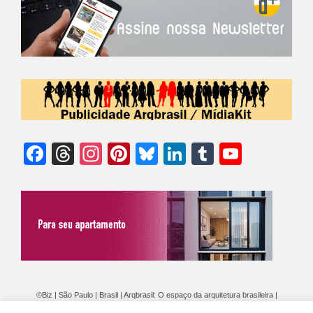
Facebook
Threads
Instagram
Pinterest
Bluesky
LinkedIn
Tumblr
YouTu
Chann
©Biz | São Paulo | Brasil | Arqbrasil: O espaço da arquitetura brasileira |