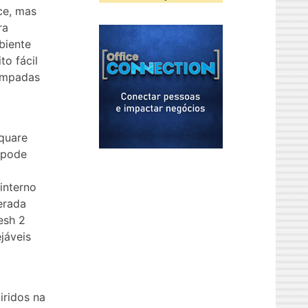
ce, mas
ra
biente
to fácil
âmpadas
Square
, pode
D
interno
erada
esh 2
jáveis
iridos na