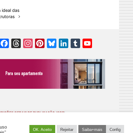
 ideal das
trutoras
Facebook
Threads
Instagram
Pinterest
Bluesky
LinkedIn
Tumblr
YouTube
Channel
DIÇÕES GERAIS DE PUBLICAÇÃO (CGP
)
 uso
OK. Aceito
Rejeitar
Saiba+mais
Config
is".