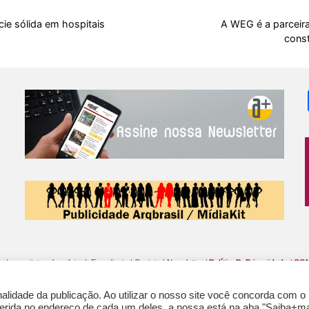
b
s
i
a
e
s
l
e
o
A
t
d
r
k
r
cie sólida em hospitais
A WEG é a parceira
cons
o
p
s
e
y
k
p
s
t
o da arquitetura brasileira |
Expediente
|
Contato
|
Newsletter
/
PolíticaDePrivacidade
/
CON
lidade da publicação. Ao utilizar o nosso site você concorda com o
nferida no endereço de cada um deles, a nossa está na aba "Saiba+ma