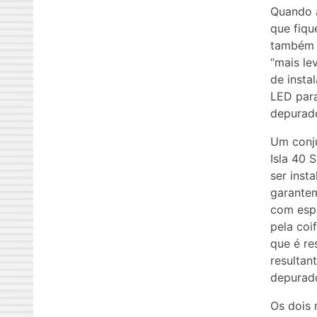
Quando a
que fiqu
também n
“mais le
de inst
LED para
depurado
Um conju
Isla 40 
ser inst
garantem
com esp
pela coi
que é re
resultan
depurado
Os dois 