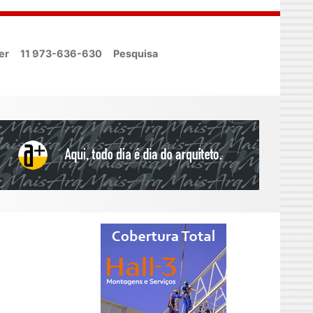
er
11 973-636-630
Pesquisa