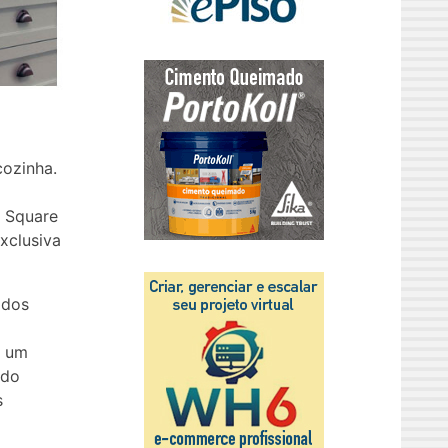
cozinha.
e Square
xclusiva
ados
m um
 do
s