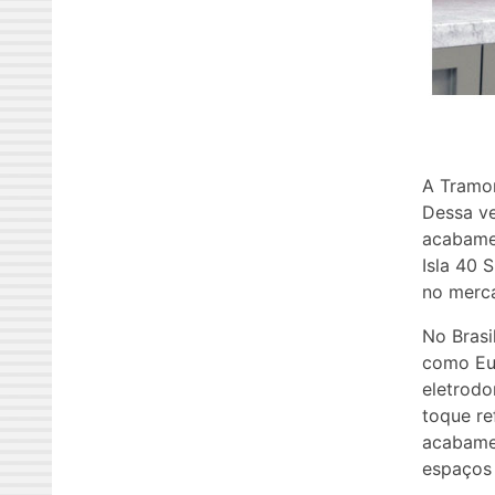
A Tramon
Dessa ve
acabamen
Isla 40 
no merca
No Brasi
como Eur
eletrod
toque re
acabamen
espaços