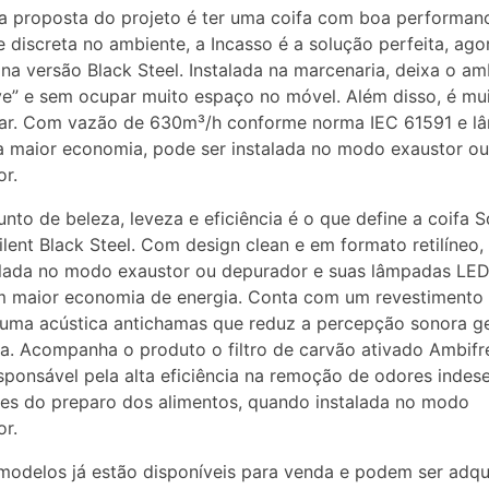
 proposta do projeto é ter uma coifa com boa performan
e discreta no ambiente, a Incasso é a solução perfeita, ago
a versão Black Steel. Instalada na marcenaria, deixa o am
ve” e sem ocupar muito espaço no móvel. Além disso, é mui
alar. Com vazão de 630m³/h conforme norma IEC 61591 e l
 maior economia, pode ser instalada no modo exaustor ou
r.
nto de beleza, leveza e eficiência é o que define a coifa 
Silent Black Steel. Com design clean e em formato retilíneo
alada no modo exaustor ou depurador e suas lâmpadas LE
 maior economia de energia. Conta com um revestimento 
uma acústica antichamas que reduz a percepção sonora g
fa. Acompanha o produto o filtro de carvão ativado Ambifr
sponsável pela alta eficiência na remoção de odores indese
tes do preparo dos alimentos, quando instalada no modo
r.
modelos já estão disponíveis para venda e podem ser adqu