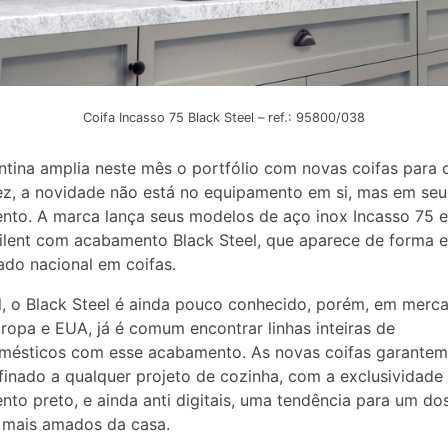
Coifa Incasso 75 Black Steel – ref.: 95800/038
tina amplia neste mês o portfólio com novas coifas para 
z, a novidade não está no equipamento em si, mas em seu
to. A marca lança seus modelos de aço inox Incasso 75 
Silent com acabamento Black Steel, que aparece de forma e
do nacional em coifas.
l, o Black Steel é ainda pouco conhecido, porém, em merc
opa e EUA, já é comum encontrar linhas inteiras de
omésticos com esse acabamento. As novas coifas garante
finado a qualquer projeto de cozinha, com a exclusividade
to preto, e ainda anti digitais, uma tendência para um do
 mais amados da casa.