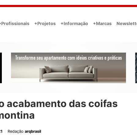
•Profissionais
+Projetos
+Informação
+Marcas
Newslett
o acabamento das coifas
montina
21
Redação
arqbrasil