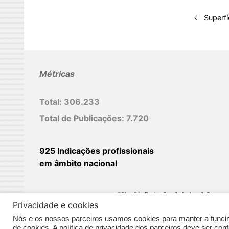
e
d
Superfí
I
n
Métricas
Total:
306.233
Total de Publicações:
7.720
925 Indicações profissionais
em âmbito nacional
©Biz | São Paulo | Brasil | Arqbrasil: O espaç
Privacidade e cookies
Nós e os nossos parceiros usamos cookies para manter a funcina
de cookies. A política de privacidade dos parceiros deve ser co