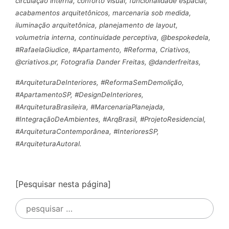
circulação interna, conforto visual, funcionalidade espacial,
acabamentos arquitetônicos, marcenaria sob medida,
iluminação arquitetônica, planejamento de layout,
volumetria interna, continuidade perceptiva, @bespokedela,
#RafaelaGiudice, #Apartamento, #Reforma, Criativos,
@criativos.pr, Fotografia Dander Freitas, @danderfreitas,
#ArquiteturaDeInteriores, #ReformaSemDemolição,
#ApartamentoSP, #DesignDeInteriores,
#ArquiteturaBrasileira, #MarcenariaPlanejada,
#IntegraçãoDeAmbientes, #ArqBrasil, #ProjetoResidencial,
#ArquiteturaContemporânea, #InterioresSP,
#ArquiteturaAutoral.
[Pesquisar nesta página]
Pesquisar
por: