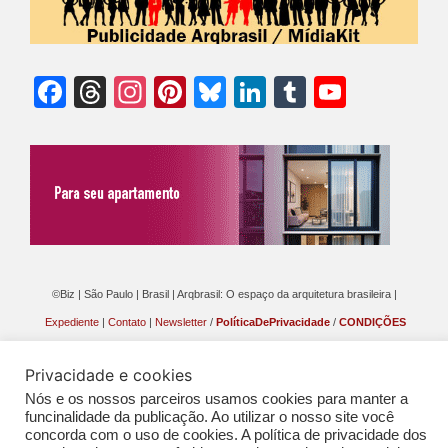
Facebook
Threads
Instagram
Pinterest
Bluesky
LinkedIn
Tumblr
YouTu
Chann
©Biz | São Paulo | Brasil | Arqbrasil: O espaço da arquitetura brasileira |
Expediente
|
Contato
|
Newsletter
/
PolíticaDePrivacidade
/
CONDIÇÕES
GERAIS DE PUBLICAÇÃO (CGP
)
Privacidade e cookies
Nós e os nossos parceiros usamos cookies para manter a
funcinalidade da publicação. Ao utilizar o nosso site você
concorda com o uso de cookies. A política de privacidade dos