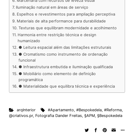
Marcenaria com recursos de leveza visual
t
Iluminação natural em áreas de serviço
Espelhos e revestimentos para ampliação perceptiva
Materiais de alta performance para durabilidade
Texturas que equilibram modernidade e acolhimento
Harmonia entre restrição técnica e design
humanizado
● Leitura espacial além das limitações estruturais
● Cromatismo como instrumento de ordenação
funcional
● Infraestrutura embutida e iluminação qualificada
● Mobiliário como elemento de definição
programática
● Materialidade que equilibra técnica e experiência
arqInterior
#Apartamento
,
#Bespokedela
,
#Reforma
,
@criativos.pr
,
Fotografia Dander Freitas
,
§APM
,
§Bespokedela