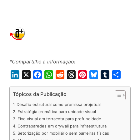
*Compartilhe a informação!
L
X
F
W
R
T
P
B
T
S
i
a
h
e
h
i
l
u
h
n
c
a
d
r
n
u
m
a
Tópicos da Publicação
k
e
t
d
e
t
e
b
r
Desafio estrutural como premissa projetual
e
b
s
i
a
e
s
l
e
Estratégia cromática para unidade visual
d
o
A
t
d
r
k
r
Eixo visual em terracota para profundidade
Contraparedes em drywall para infraestrutura
I
o
p
s
e
y
Setorização por mobiliário sem barreiras físicas
n
k
p
s