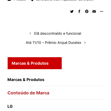
k
e
t
d
e
t
e
b
r
e
b
s
i
a
e
s
l
e
d
o
A
t
d
r
k
r
I
o
p
s
e
y
n
k
p
s
Elã descontraído e funcional
t
Até 11/10 – Prêmio Arqué Duratex
Marcas & Produtos
Marcas & Produtos
Conteúdo de Marca
LG