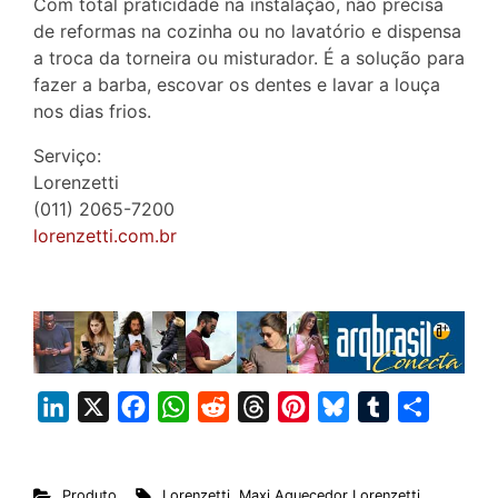
Com total praticidade na instalação, não precisa
de reformas na cozinha ou no lavatório e dispensa
a troca da torneira ou misturador. É a solução para
fazer a barba, escovar os dentes e lavar a louça
nos dias frios.
Serviço:
Lorenzetti
(011) 2065-7200
lorenzetti.com.br
L
X
F
W
R
T
P
B
T
S
i
a
h
e
h
i
l
u
h
n
c
a
d
r
n
u
m
a
Produto
Lorenzetti
,
Maxi Aquecedor Lorenzetti