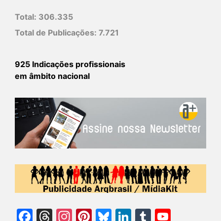
Total:
306.335
Total de Publicações:
7.721
925 Indicações profissionais
em âmbito nacional
Facebook
Threads
Instagram
Pinterest
Bluesky
LinkedIn
Tumblr
YouTu