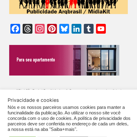
Facebook
Threads
Instagram
Pinterest
Bluesky
LinkedIn
Tumblr
YouTu
Chann
©Biz | São Paulo | Brasil | Arqbrasil: O espaço da arquitetura brasileira |
Privacidade e cookies
Expediente
|
Contato
|
Newsletter
/
PolíticaDePrivacidade
/
CONDIÇÕES
Nós e os nossos parceiros usamos cookies para manter a
GERAIS DE PUBLICAÇÃO (CGP
)
funcinalidade da publicação. Ao utilizar o nosso site você
concorda com o uso de cookies. A política de privacidade dos
parceiros deve ser conferida no endereço de cada um deles,
a nossa está na aba "Saiba+mais".