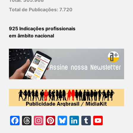
Total de Publicações:
7.720
925 Indicações profissionais
em âmbito nacional
Facebook
Threads
Instagram
Pinterest
Bluesky
LinkedIn
Tumblr
YouTu
Chann