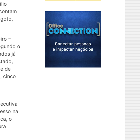
lio
 contam
sgoto,
iro –
egundo o
ados já
stado,
de de
, cinco
xecutiva
cesso na
ca, o
ura