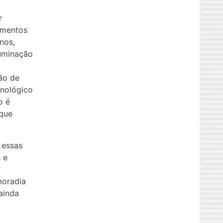
r
pamentos
nos,
luminação
ão de
unológico
o é
 que
 essas
 e
moradia
 ainda