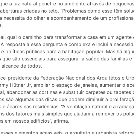
 que a luz natural penetre no ambiente através de pequena
aberturas criadas no teto. “Problemas como esse têm sol
ia necessita do olhar e acompanhamento de um profissional
a.
nal, qual o caminho para transformar a casa em um agente
 A resposta a essa pergunta é complexa e inclui a necessi
 e políticas públicas para a habitação popular. Mas há alg
 que são essenciais para assegurar a saúde das famílias e
 alcance de todos.
ice-presidente da Federação Nacional dos Arquitetos e Urb
rmy Hütner Jr, ampliar o espaço de janelas, aumentar o ac
ral, abandonar as cortinas e substituir carpetes ou tapetes 
os são algumas das dicas que podem diminuir a proliferaç
s e ácaros nas residências. “A ventilação natural e a radiaçã
ns dos fatores mais simples que ajudam a remover os polu
es em nossos edifícios”, afirma.
esses elementos acessíveis, o arquiteto e urbanista reforç