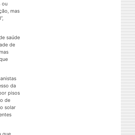
s ou
ução, mas
”,
 de saúde
dade de
umas
 que
anistas
esso da
por pisos
ão de
o solar
entes
a que