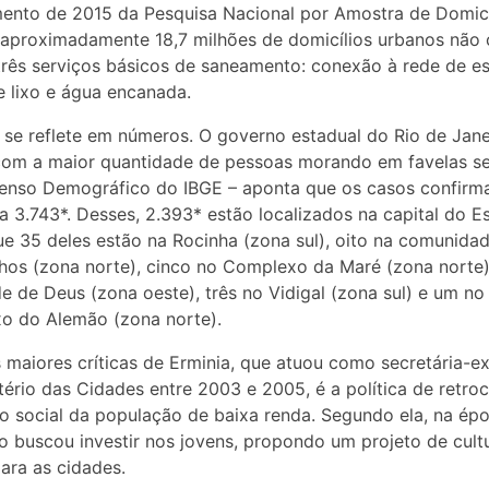
ento de 2015 da Pesquisa Nacional por Amostra de Domicí
aproximadamente 18,7 milhões de domicílios urbanos não
rês serviços básicos de saneamento: conexão à rede de e
e lixo e água encanada.
se reflete em números. O governo estadual do Rio de Jane
com a maior quantidade de pessoas morando em favelas s
enso Demográfico do IBGE – aponta que os casos confirm
 3.743*. Desses, 2.393* estão localizados na capital do E
e 35 deles estão na Rocinha (zona sul), oito na comunida
os (zona norte), cinco no Complexo da Maré (zona norte)
e de Deus (zona oeste), três no Vidigal (zona sul) e um no
o do Alemão (zona norte).
maiores críticas de Erminia, que atuou como secretária-e
tério das Cidades entre 2003 e 2005, é a política de retro
o social da população de baixa renda. Segundo ela, na épo
io buscou investir nos jovens, propondo um projeto de cult
ara as cidades.