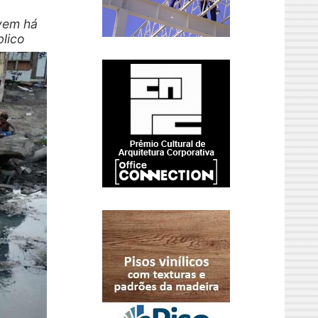
ivem há
lico