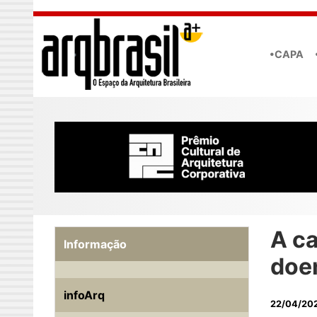
Skip to main content
•CAPA
A c
Informação
doe
infoArq
22/04/20