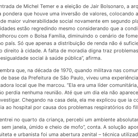
trada de Michel Temer e a eleição de Jair Bolsonaro, a arq
a pondera que houve uma inversão de valores, colocando 
de maior vulnerabilidade social novamente em segundo pla
cidades estão regredindo mesmo considerando que a cond
elhorou com o Bolsa Família, diminuindo o cenário de fome
no país. Só que apenas a distribuição de renda não é sufici
 o direito à cidade. A falta de moradia digna traz problema
esigualdade social à saúde pública”, afirma.
lembra que, na década de 1970, quando militava nas comu
s de base da Prefeitura de São Paulo, viveu uma experiênc
dora local que lhe marcou. “Ela era uma líder comunitária
o perdia nenhuma reunião. Até que um dia ela não aparece
investigar. Chegando na casa dela, ela me explicou que ia 
ia ao hospital por causa dos problemas respiratórios do fil
ntrei no quarto da criança, percebi um ambiente absolut
 sem janela, úmido e cheio de mofo”, conta. A solução apo
uiteta e urbanista foi uma abertura zenital – técnica utiliza