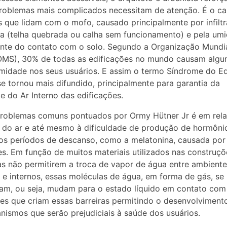
roblemas mais complicados necessitam de atenção. É o c
 que lidam com o mofo, causado principalmente por infilt
a (telha quebrada ou calha sem funcionamento) e pela um
nte do contato com o solo. Segundo a Organização Mundi
OMS), 30% de todas as edificações no mundo causam algu
midade nos seus usuários. E assim o termo Síndrome do Ed
e tornou mais difundido, principalmente para garantia da
e do Ar Interno das edificações.
problemas comuns pontuados por Ormy Hütner Jr é em rel
do ar e até mesmo à dificuldade de produção de hormôni
os períodos de descanso, como a melatonina, causada por
s. Em função de muitos materiais utilizados nas construçõ
ras não permitirem a troca de vapor de água entre ambient
 e internos, essas moléculas de água, em forma de gás, se
am, ou seja, mudam para o estado líquido em contato com
ies que criam essas barreiras permitindo o desenvolviment
nismos que serão prejudiciais à saúde dos usuários.