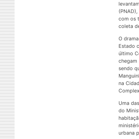
levantam
(PNAD), 
com os t
coleta d
O drama 
Estado 
último C
chegam a
sendo qu
Manguinh
na Cidad
Complex
Uma das 
do Minis
habitaçã
ministér
urbana p