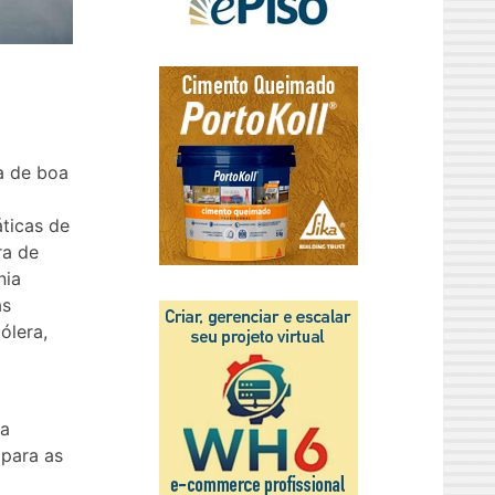
a de boa
áticas de
ra de
nia
as
ólera,
ma
 para as