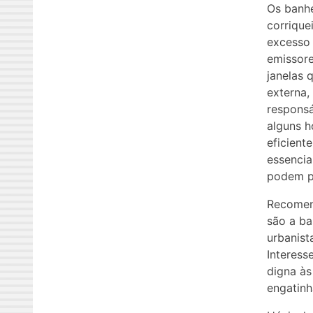
Os banhe
corrique
excesso 
emissore
janelas 
externa,
responsá
alguns h
eficient
essencia
podem pr
Recomend
são a ba
urbanist
Interess
digna às
engatinh