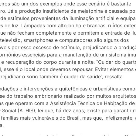
iros são um dos exemplos onde esse cenário é bastante
iro. Já a produção insuficiente de melatonina é causada po
de estímulos provenientes da iluminação artificial e equi
s de luz. Lâmpadas com alto brilho e brancas, ruídos exter
que não fecham completamente e permitem a entrada de i
 televisão, smartphones e computadores são alguns dos
veis por esse excesso de estímulo, prejudicando a produç
ormônios essenciais para a manutenção de um sistema im
e e recuperação do corpo durante a noite. “Cuidar do quart
l, esse é o local onde devemos repousar. Evitar elementos
ejudicar o sono também é cuidar da saúde”, ressalta.
ações e intervenções arquitetônicas e urbanísticas como
se do trabalho embrionário realizado por muitos arquitetos
as que operam com a Assistência Técnica de Habitação de
e Social (ATHIS), lei que, há dez anos, existe para garantir 
 famílias mais vulneráveis do Brasil, mas que, infelizmente,
a.