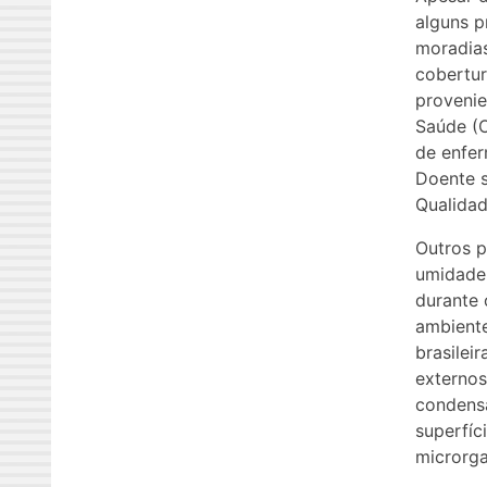
alguns p
moradias
cobertur
provenie
Saúde (
de enfer
Doente s
Qualidad
Outros 
umidade 
durante 
ambiente
brasilei
externos
condens
superfíc
microrga