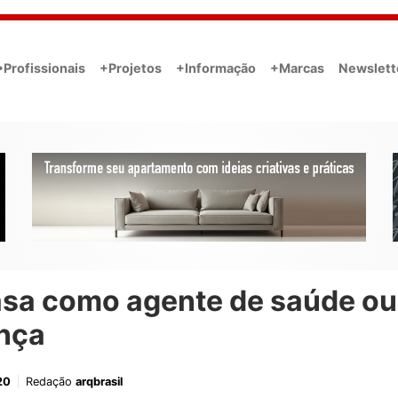
•Profissionais
+Projetos
+Informação
+Marcas
Newslett
asa como agente de saúde ou
nça
20
Redação
arqbrasil