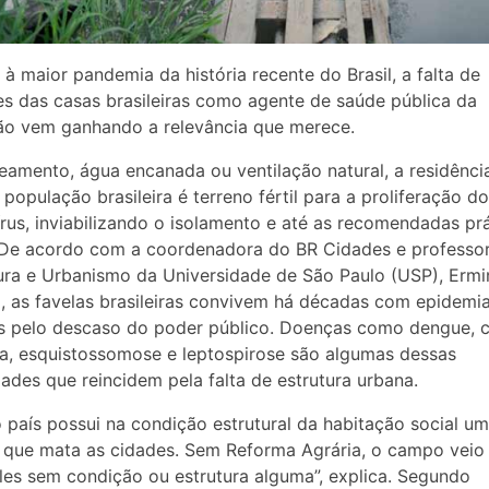
à maior pandemia da história recente do Brasil, a falta de
s das casas brasileiras como agente de saúde pública da
ão vem ganhando a relevância que merece.
amento, água encanada ou ventilação natural, a residênci
 população brasileira é terreno fértil para a proliferação do
rus, inviabilizando o isolamento e até as recomendadas pr
 De acordo com a coordenadora do BR Cidades e professo
ura e Urbanismo da Universidade de São Paulo (USP), Ermi
, as favelas brasileiras convivem há décadas com epidemi
 pelo descaso do poder público. Doenças como dengue, c
ia, esquistossomose e leptospirose são algumas dessas
ades que reincidem pela falta de estrutura urbana.
 país possui na condição estrutural da habitação social u
 que mata as cidades. Sem Reforma Agrária, o campo veio
es sem condição ou estrutura alguma”, explica. Segundo