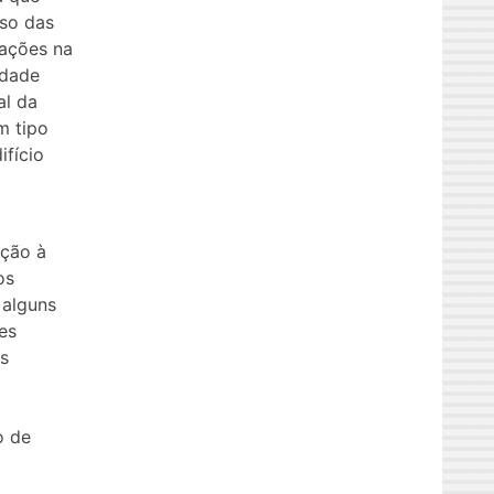
aso das
rações na
idade
al da
m tipo
ifício
ação à
os
 alguns
es
es
o de