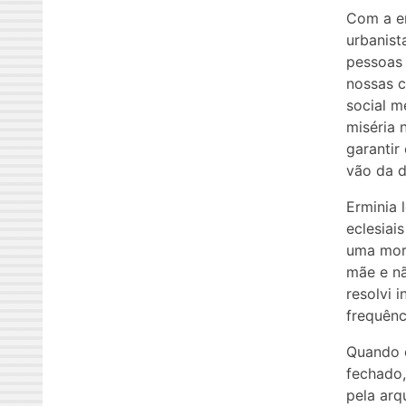
Com a en
urbanist
pessoas 
nossas 
social m
miséria 
garantir
vão da d
Erminia 
eclesiai
uma mora
mãe e nã
resolvi 
frequênc
Quando e
fechado,
pela arq