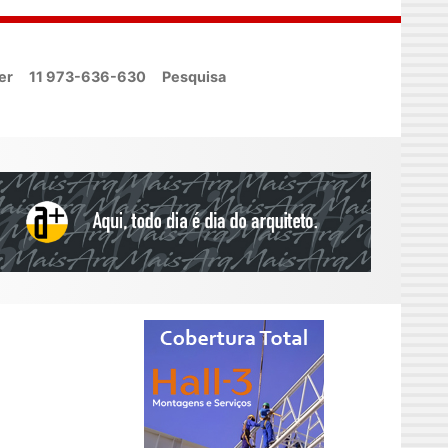
er
11 973-636-630
Pesquisa