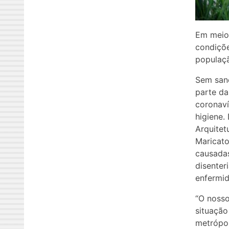
Em meio 
condiçõe
populaç
Sem sane
parte da
coronaví
higiene.
Arquitet
Maricato
causadas
disenter
enfermid
“O nosso
situação
metrópol