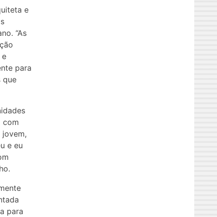
uiteta e
as
no. “As
ição
 e
ente para
s que
nidades
ia com
, jovem,
u e eu
com
ho.
amente
ntada
da para