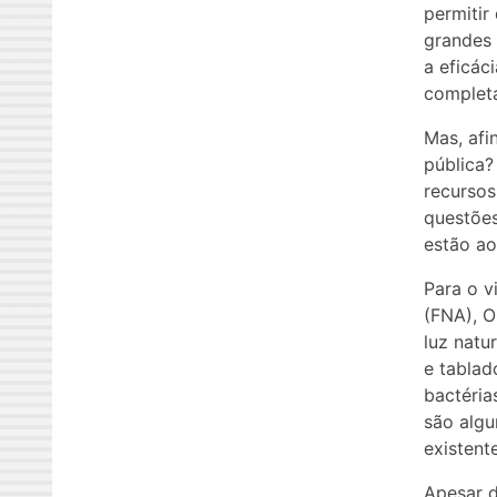
permitir
grandes 
a eficác
complet
Mas, afi
pública?
recursos
questões
estão ao
Para o v
(FNA), O
luz natu
e tablad
bactéria
são algu
existent
Apesar d