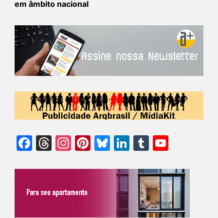
em âmbito nacional
Facebook
Threads
Instagram
Pinterest
Bluesky
LinkedIn
Tumblr
YouTu
Chann