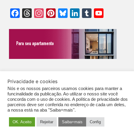
Facebook
Threads
Instagram
Pinterest
Bluesky
LinkedIn
Tumblr
YouTu
Chann
©Biz | São Paulo | Brasil | Arqbrasil: O espaço da arquitetura brasileira |
Privacidade e cookies
Expediente
|
Contato
|
Newsletter
/
PolíticaDePrivacidade
/
CONDIÇÕES
Nós e os nossos parceiros usamos cookies para manter a
GERAIS DE PUBLICAÇÃO (CGP
)
funcinalidade da publicação. Ao utilizar o nosso site você
concorda com o uso de cookies. A política de privacidade dos
parceiros deve ser conferida no endereço de cada um deles,
a nossa está na aba "Saiba+mais".
OK. Aceito
Rejeitar
Saiba+mais
Config