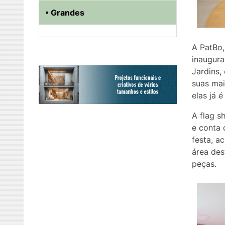
• Grandes
A PatBo,
inaugura
Jardins,
suas mai
elas já é
A flag s
e conta 
festa, a
área des
peças.