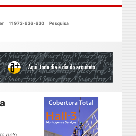
er
11 973-636-630
Pesquisa
na
da pelo