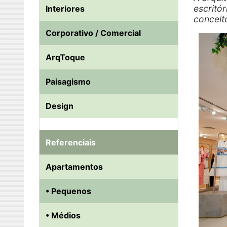
escritó
Interiores
conceit
Corporativo / Comercial
ArqToque
Paisagismo
Design
Referenciais
Apartamentos
• Pequenos
• Médios