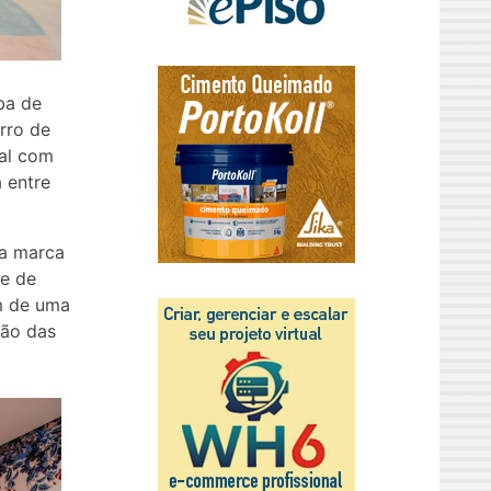
aba de
rro de
cal com
 entre
da marca
 e de
m de uma
ção das