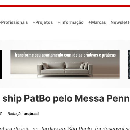
•Profissionais
+Projetos
+Informação
+Marcas
Newslett
g ship PatBo pelo Messa Pen
21
Redação
arqbrasil
tetura da loja, no Jardins em São Paulo, foi desenvolvi