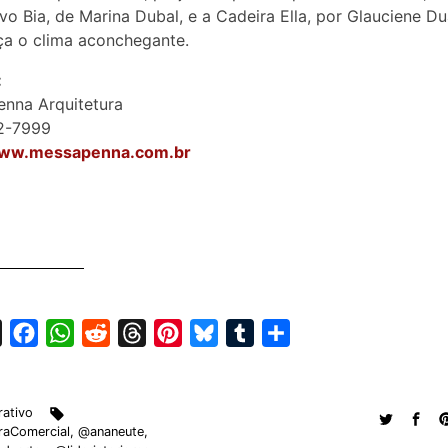
vo Bia, de Marina Dubal, e a Cadeira Ella, por Glauciene Du
ça o clima aconchegante.
:
nna Arquitetura
62-7999
www.messapenna.com.br
X
F
W
R
T
P
B
T
S
a
h
e
h
i
l
u
h
c
a
d
r
n
u
m
a
ativo
e
t
d
e
t
e
b
r
raComercial
,
@ananeute
,
b
s
i
a
e
s
l
e