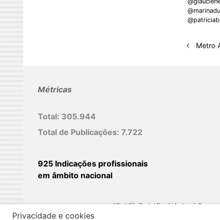
@glaucien
@marinadu
d
@patriciab
I
n
Metro 
Métricas
Total:
305.944
Total de Publicações:
7.722
925 Indicações profissionais
em âmbito nacional
©Biz | São Paulo | Brasil | Arqbrasil: O espaç
Privacidade e cookies