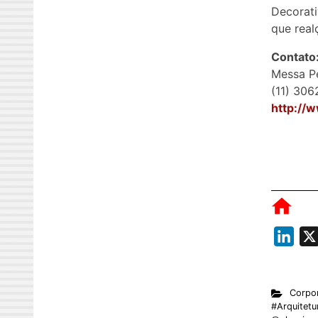
Decorati
que real
Contato
Messa Pe
(11) 30
http://
L
i
n
Corpor
k
#Arquitetu
e