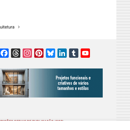
itetura
Facebook
Threads
Instagram
Pinterest
Bluesky
LinkedIn
Tumblr
YouTube
Channel
DIÇÕES GERAIS DE PUBLICAÇÃO (CGP
)