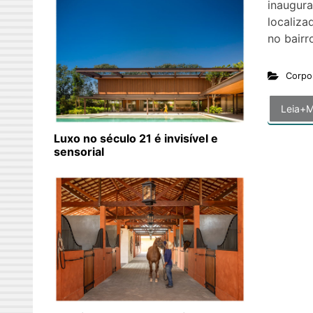
inaugur
localiz
no bairr
Corpo
Leia+M
Luxo no século 21 é invisível e
sensorial