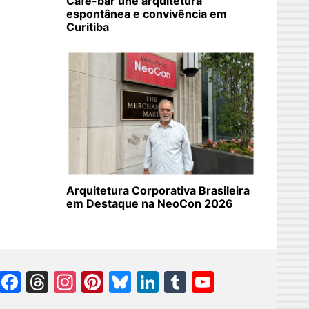
Café-bar une arquitetura
espontânea e convivência em
Curitiba
Arquitetura Corporativa Brasileira
em Destaque na NeoCon 2026
Facebook
Threads
Instagram
Pinterest
Bluesky
LinkedIn
Tumblr
YouTube
Channel