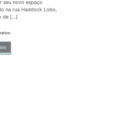
ar seu novo espaço
ado na rua Haddock Lobo,
o de […]
rativo
ais