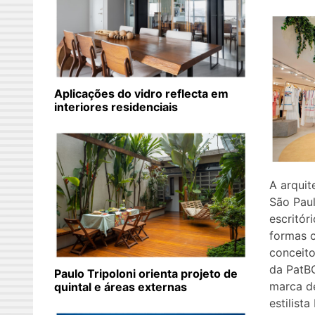
Aplicações do vidro reflecta em
interiores residenciais
A arquit
São Paul
escritór
formas 
conceito
da PatBO
Paulo Tripoloni orienta projeto de
marca de
quintal e áreas externas
estilista