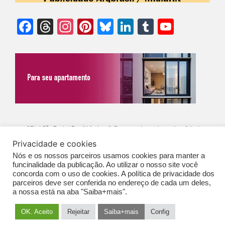
Facebook
Threads
Instagram
Pinterest
Bluesky
LinkedIn
Tumblr
YouTu
Chann
©Biz | São Paulo | Brasil | Arqbrasil: O espaço da arquitetura brasileira |
Privacidade e cookies
Expediente
|
Contato
|
Newsletter
/
PolíticaDePrivacidade
/
CONDIÇÕES
Nós e os nossos parceiros usamos cookies para manter a
GERAIS DE PUBLICAÇÃO (CGP
)
funcinalidade da publicação. Ao utilizar o nosso site você
concorda com o uso de cookies. A política de privacidade dos
parceiros deve ser conferida no endereço de cada um deles,
a nossa está na aba "Saiba+mais".
OK. Aceito
Rejeitar
Saiba+mais
Config