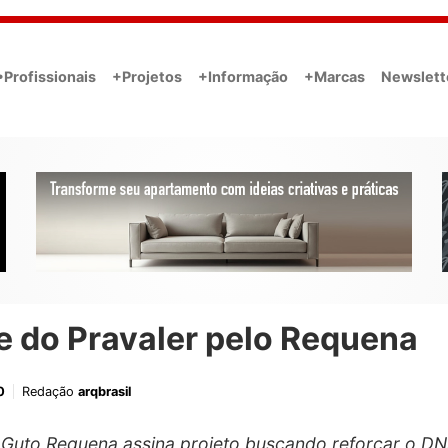
•Profissionais
+Projetos
+Informação
+Marcas
Newslett
e do Pravaler pelo Requena
0
Redação
arqbrasil
 Guto Requena assina projeto buscando reforçar o D