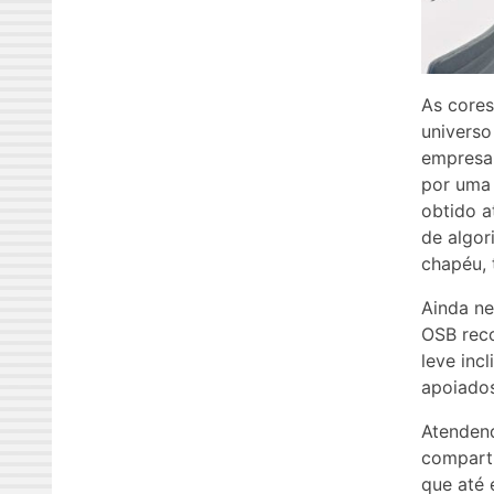
As cores
universo
empresa 
por uma 
obtido a
de algor
chapéu, 
Ainda ne
OSB reco
leve inc
apoiados
Atendend
comparti
que até 