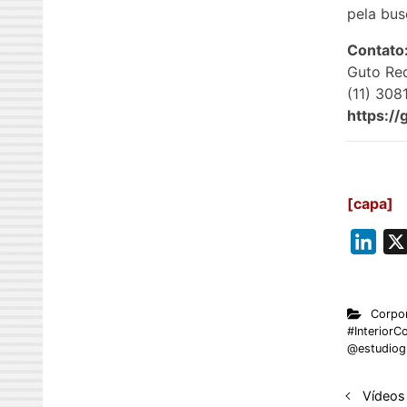
pela bus
Contato
Guto Re
(11) 308
https:/
[capa]
L
i
n
Corpor
k
#InteriorC
e
@estudiog
d
I
Vídeos