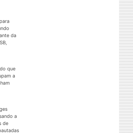
para
undo
rante da
SB,
ido que
cupam a
enham
nges
isando a
s de
pautadas