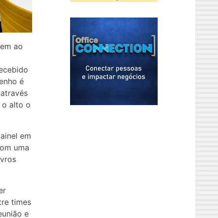
tem ao
recebido
senho é
 através
o alto o
ainel em
 com uma
ivros
er
re times
eunião e