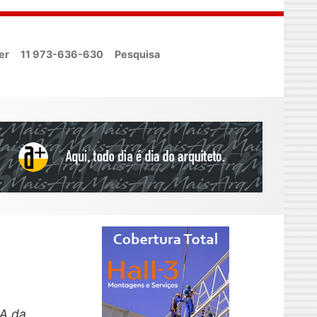
er
11 973-636-630
Pesquisa
NA da