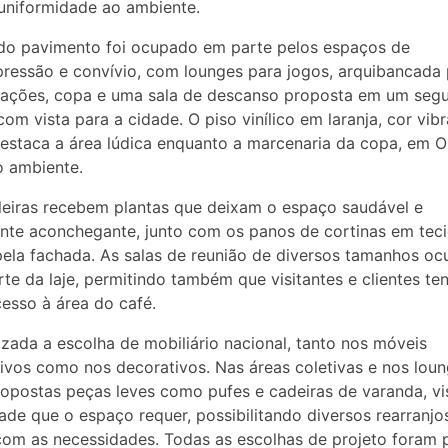
uniformidade ao ambiente.
do pavimento foi ocupado em parte pelos espaços de
essão e convívio, com lounges para jogos, arquibancada 
tações, copa e uma sala de descanso proposta em um seg
com vista para a cidade. O piso vinílico em laranja, cor vib
estaca a área lúdica enquanto a marcenaria da copa, em O
o ambiente.
leiras recebem plantas que deixam o espaço saudável e
nte aconchegante, junto com os panos de cortinas em tec
ela fachada. As salas de reunião de diversos tamanhos o
rte da laje, permitindo também que visitantes e clientes t
cesso à área do café.
rizada a escolha de mobiliário nacional, tanto nos móveis
ivos como nos decorativos. Nas áreas coletivas e nos lou
opostas peças leves como pufes e cadeiras de varanda, v
idade que o espaço requer, possibilitando diversos rearranjo
om as necessidades. Todas as escolhas de projeto foram 