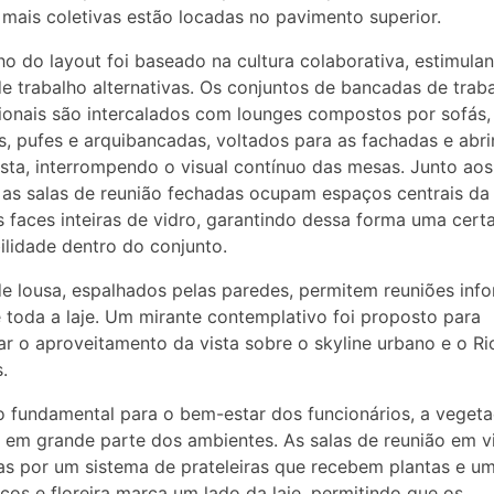
 mais coletivas estão locadas no pavimento superior.
o do layout foi baseado na cultura colaborativa, estimula
e trabalho alternativas. Os conjuntos de bancadas de trab
onais são intercalados com lounges compostos por sofás,
s, pufes e arquibancadas, voltados para as fachadas e abr
ista, interrompendo o visual contínuo das mesas. Junto aos
 as salas de reunião fechadas ocupam espaços centrais da 
 faces inteiras de vidro, garantindo dessa forma uma cert
lidade dentro do conjunto.
de lousa, espalhados pelas paredes, permitem reuniões inf
 toda a laje. Um mirante contemplativo foi proposto para
r o aproveitamento da vista sobre o skyline urbano e o Ri
.
 fundamental para o bem-estar dos funcionários, a veget
 em grande parte dos ambientes. As salas de reunião em v
s por um sistema de prateleiras que recebem plantas e u
os e floreira marca um lado da laje, permitindo que os