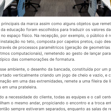
 principais da marca assim como alguns objetos que reme
 da educação foram escolhidos para traduzir os valores da
no espaço físico. Na recepção, por exemplo, o público é 
instalação no teto, composta por capelos pretos, cujo de
través de processos paramétricos (geração de geometrias
itmos computacionais), remetendo ao gesto de lançar para 
típico das comemorações de formatura.
sse ambiente, o desenho da bancada, constituída por um p
rtado verticalmente criando um jogo de cheio e vazio, e
linação em uma das extremidades, remete a uma fileira de l
 em uma prateleira.
o a necessidade do cliente, todas as equipes e o call cent
lham o mesmo andar, propiciando o encontro e a troca ent
então sempre estiveram separados, enquanto as salas de r