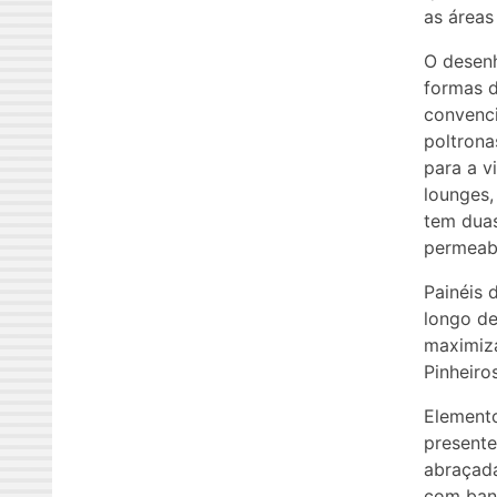
as áreas
O desenh
formas d
convenci
poltrona
para a v
lounges,
tem duas
permeabi
Painéis 
longo de
maximiza
Pinheiros
Elemento
presente
abraçada
com banc