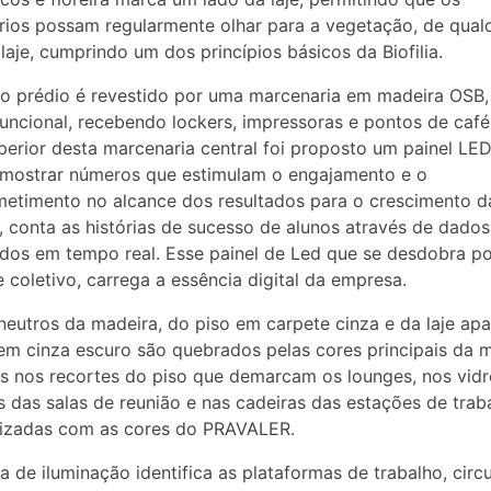
rios possam regularmente olhar para a vegetação, de qual
 laje, cumprindo um dos princípios básicos da Biofilia.
o prédio é revestido por uma marcenaria em madeira OSB
funcional, recebendo lockers, impressoras e pontos de café
perior desta marcenaria central foi proposto um painel LED
 mostrar números que estimulam o engajamento e o
etimento no alcance dos resultados para o crescimento d
 conta as histórias de sucesso de alunos através de dados
ados em tempo real. Esse painel de Led que se desdobra p
 coletivo, carrega a essência digital da empresa.
neutros da madeira, do piso em carpete cinza e da laje ap
em cinza escuro são quebrados pelas cores principais da 
s nos recortes do piso que demarcam os lounges, nos vidr
s das salas de reunião e nas cadeiras das estações de trab
lizadas com as cores do PRAVALER.
a de iluminação identifica as plataformas de trabalho, circ