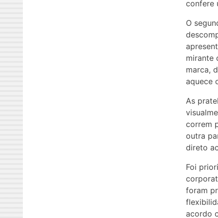
confere 
O segun
descompr
apresen
mirante 
marca, d
aquece 
As prate
visualme
correm p
outra pa
direto a
Foi prio
corporat
foram pr
flexibil
acordo c