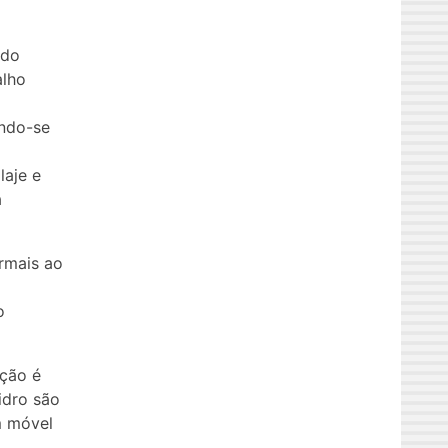
ndo
alho
indo-se
laje e
a
ormais ao
o
ação é
idro são
m móvel