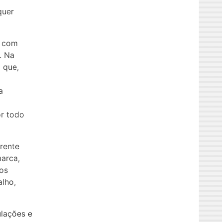
quer
, com
. Na
 que,
a
or todo
arente
marca,
os
alho,
ulações e