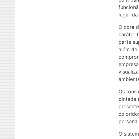
funcioná
lugar da
O core d
caráter 
parte su
além de
comprom
empresa,
visualiz
ambiente
Os tons 
pintada 
presente
colorido
persona
O sistem