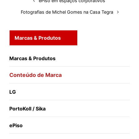
ePiso em espaços corporativos
t
Fotografias de Michel Gomes na Casa Tegra
Marcas & Produtos
Marcas & Produtos
Conteúdo de Marca
LG
PortoKoll / Sika
ePiso