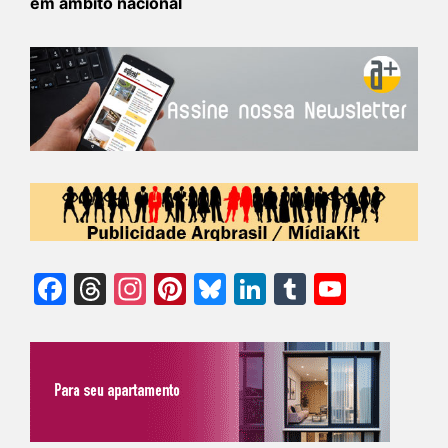
em âmbito nacional
Facebook
Threads
Instagram
Pinterest
Bluesky
LinkedIn
Tumblr
YouTu
Chann