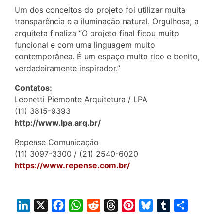
Um dos conceitos do projeto foi utilizar muita
transparência e a iluminação natural. Orgulhosa, a
arquiteta finaliza “O projeto final ficou muito
funcional e com uma linguagem muito
contemporânea. É um espaço muito rico e bonito,
verdadeiramente inspirador.”
Contatos:
Leonetti Piemonte Arquitetura / LPA
(11) 3815-9393
http://www.lpa.arq.br/
Repense Comunicação
(11) 3097-3300 / (21) 2540-6020
https://www.repense.com.br/
L
X
F
W
R
T
P
B
T
S