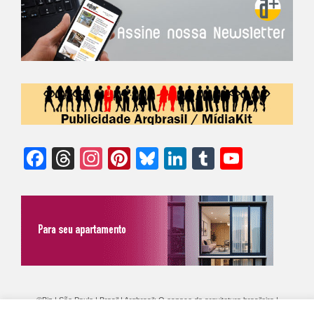
Facebook
Threads
Instagram
Pinterest
Bluesky
LinkedIn
Tumblr
YouTu
Chann
©Biz | São Paulo | Brasil | Arqbrasil: O espaço da arquitetura brasileira |