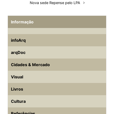
Nova sede Repense pelo LPA
Informação
infoArq
arqDoc
Cidades & Mercado
Visual
Livros
Cultura
Referências