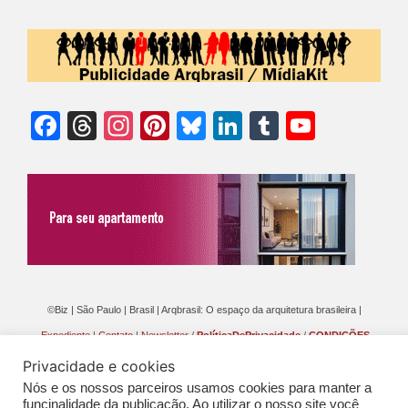
Facebook
Threads
Instagram
Pinterest
Bluesky
LinkedIn
Tumblr
YouTu
Chann
©Biz | São Paulo | Brasil | Arqbrasil: O espaço da arquitetura brasileira |
Expediente
|
Contato
|
Newsletter
/
PolíticaDePrivacidade
/
CONDIÇÕES
GERAIS DE PUBLICAÇÃO (CGP
)
Privacidade e cookies
Nós e os nossos parceiros usamos cookies para manter a
funcinalidade da publicação. Ao utilizar o nosso site você