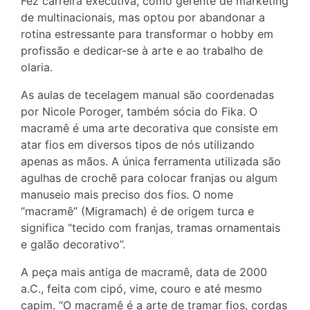
Fez carreira executiva, como gerente de marketing
de multinacionais, mas optou por abandonar a
rotina estressante para transformar o hobby em
profissão e dedicar-se à arte e ao trabalho de
olaria.
As aulas de tecelagem manual são coordenadas
por Nicole Poroger, também sócia do Fika. O
macramê é uma arte decorativa que consiste em
atar fios em diversos tipos de nós utilizando
apenas as mãos. A única ferramenta utilizada são
agulhas de crochê para colocar franjas ou algum
manuseio mais preciso dos fios. O nome
“macramê” (Migramach) é de origem turca e
significa “tecido com franjas, tramas ornamentais
e galão decorativo”.
A peça mais antiga de macramê, data de 2000
a.C., feita com cipó, vime, couro e até mesmo
capim. “O macramê é a arte de tramar fios, cordas