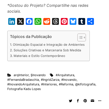
*Gostou do Projeto? Compartilhe nas redes
sociais.
L
X
F
W
R
T
P
B
T
S
i
a
h
e
h
i
l
u
h
n
c
a
d
r
n
u
m
a
Tópicos da Publicação
k
e
t
d
e
t
e
b
r
Otimização Espacial e Integração de Ambientes
e
b
s
i
a
e
s
l
e
Soluções Criativas e Marcenaria Sob Medida
d
o
A
t
d
r
k
r
Materiais e Estilo Contemporâneo
I
o
p
s
e
y
n
k
p
s
arqInterior
,
§Inovando
#Arquitetura
,
t
#FernandaBradaschia
,
#IngridZarza
,
#Inovando
,
#InovandoArquitetura
,
#Interiores
,
#Reforma
,
@klfotografia
,
Fotografia Kadu Lopes