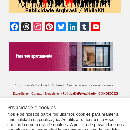
Facebook
Threads
Instagram
Pinterest
Bluesky
LinkedIn
Tumblr
YouTu
Chann
©Biz | São Paulo | Brasil | Arqbrasil: O espaço da arquitetura brasileira |
Expediente
|
Contato
|
Newsletter
/
PolíticaDePrivacidade
/
CONDIÇÕES
GERAIS DE PUBLICAÇÃO (CGP
)
Privacidade e cookies
Nós e os nossos parceiros usamos cookies para manter a
funcinalidade da publicação. Ao utilizar o nosso site você
concorda com o uso de cookies. A política de privacidade dos