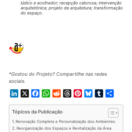
lúdico e acolhedor; recepção calorosa; intervenção
arquitetônica; projeto de arquitetura; transformação
do espaço.
*Gostou do Projeto? Compartilhe nas redes
sociais.
L
X
F
W
R
T
P
B
T
S
i
a
h
e
h
i
l
u
h
n
c
a
d
r
n
u
m
a
Tópicos da Publicação
k
e
t
d
e
t
e
b
r
Renovação Completa e Personalização dos Ambientes
e
b
s
i
a
e
s
l
e
Reorganização dos Espaços e Revitalização da Área