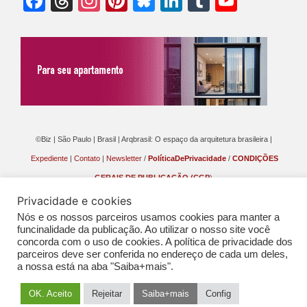
Facebook
Threads
Instagram
Pinterest
Bluesky
LinkedIn
Tumblr
YouTu
Chann
©Biz | São Paulo | Brasil | Arqbrasil: O espaço da arquitetura brasileira |
Expediente
|
Contato
|
Newsletter
/
PolíticaDePrivacidade
/
CONDIÇÕES
GERAIS DE PUBLICAÇÃO (CGP
)
Privacidade e cookies
Nós e os nossos parceiros usamos cookies para manter a
funcinalidade da publicação. Ao utilizar o nosso site você
concorda com o uso de cookies. A política de privacidade dos
parceiros deve ser conferida no endereço de cada um deles,
a nossa está na aba "Saiba+mais".
OK. Aceito
Rejeitar
Saiba+mais
Config