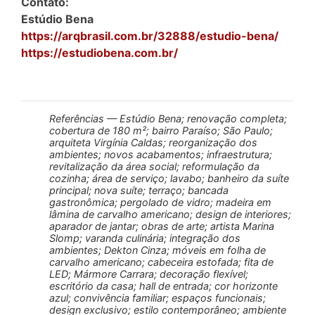
Contato:
Estúdio Bena
https://arqbrasil.com.br/32888/estudio-bena/
https://estudiobena.com.br/
Referências — Estúdio Bena; renovação completa;
cobertura de 180 m²; bairro Paraíso; São Paulo;
arquiteta Virgínia Caldas; reorganização dos
ambientes; novos acabamentos; infraestrutura;
revitalização da área social; reformulação da
cozinha; área de serviço; lavabo; banheiro da suíte
principal; nova suíte; terraço; bancada
gastronômica; pergolado de vidro; madeira em
lâmina de carvalho americano; design de interiores;
aparador de jantar; obras de arte; artista Marina
Slomp; varanda culinária; integração dos
ambientes; Dekton Cinza; móveis em folha de
carvalho americano; cabeceira estofada; fita de
LED; Mármore Carrara; decoração flexível;
escritório da casa; hall de entrada; cor horizonte
azul; convivência familiar; espaços funcionais;
design exclusivo; estilo contemporâneo; ambiente