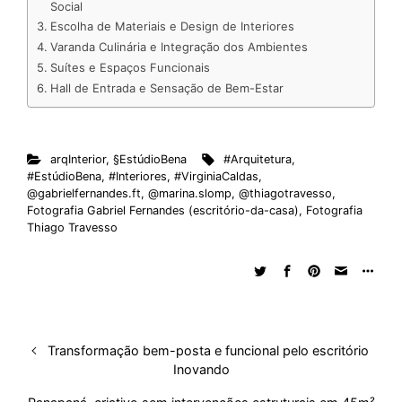
Social
d
o
A
t
d
r
k
r
Escolha de Materiais e Design de Interiores
I
o
p
s
e
y
Varanda Culinária e Integração dos Ambientes
n
k
p
s
Suítes e Espaços Funcionais
t
Hall de Entrada e Sensação de Bem-Estar
arqInterior
,
§EstúdioBena
#Arquitetura
,
#EstúdioBena
,
#Interiores
,
#VirginiaCaldas
,
@gabrielfernandes.ft
,
@marina.slomp
,
@thiagotravesso
,
Fotografia Gabriel Fernandes (escritório-da-casa)
,
Fotografia
Thiago Travesso
Transformação bem-posta e funcional pelo escritório
Inovando