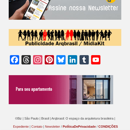
Facebook
Threads
Instagram
Pinterest
Bluesky
LinkedIn
Tumblr
YouTu
Chann
©Biz | São Paulo | Brasil | Arqbrasil: O espaço da arquitetura brasileira |
Expediente
|
Contato
|
Newsletter
/
PolíticaDePrivacidade
/
CONDIÇÕES