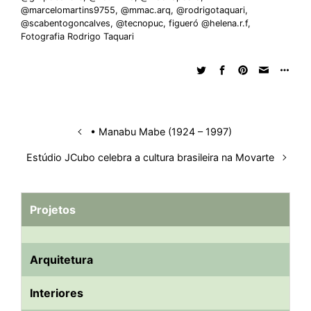
@marcelomartins9755
,
@mmac.arq
,
@rodrigotaquari
,
@scabentogoncalves
,
@tecnopuc
,
figueró @helena.r.f
,
Fotografia Rodrigo Taquari
• Manabu Mabe (1924 – 1997)
Estúdio JCubo celebra a cultura brasileira na Movarte
Projetos
Arquitetura
Interiores