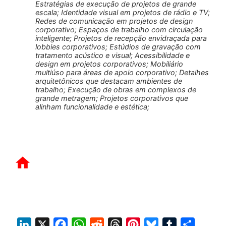
Estratégias de execução de projetos de grande
escala; Identidade visual em projetos de rádio e TV;
Redes de comunicação em projetos de design
corporativo; Espaços de trabalho com circulação
inteligente; Projetos de recepção envidraçada para
lobbies corporativos; Estúdios de gravação com
tratamento acústico e visual; Acessibilidade e
design em projetos corporativos; Mobiliário
multiúso para áreas de apoio corporativo; Detalhes
arquitetônicos que destacam ambientes de
trabalho; Execução de obras em complexos de
grande metragem; Projetos corporativos que
alinham funcionalidade e estética;
L
X
F
W
R
T
P
B
T
S