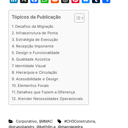
i
a
h
e
h
i
l
u
h
n
c
a
d
r
n
u
m
a
Tópicos da Publicação
k
e
t
d
e
t
e
b
r
Desafios da Migração
e
b
s
i
a
e
s
l
e
Infraestrutura de Ponta
d
o
A
t
d
r
k
r
Estratégia de Execução
Recepção Imponente
I
o
p
s
e
y
Design e Funcionalidade
n
k
p
s
Qualidade Acústica
t
Identidade Visual
Hierarquia e Circulação
Acessibilidade e Design
Elementos Focais
Detalhes que Fazem a Diferença
Atender Necessidades Operacionais
Corporativo
,
§MMAC
#CH3Construtora
,
@grupobandrs
,
@kethilin.a
,
@maonapedra
,