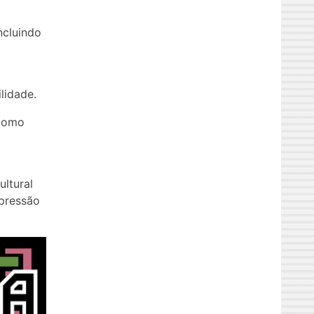
ncluindo
lidade.
 como
ultural
pressão