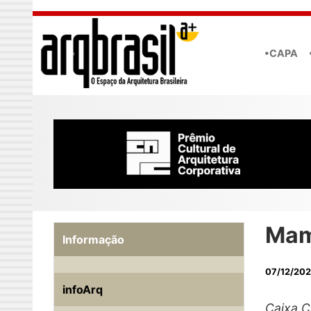
Skip to main content
•CAPA
Mamá
Informação
07/12/20
infoArq
Caixa C