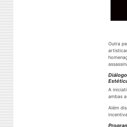
Outra pe
artistic
homenage
assassin
Diálogo
Estétic
A inicia
ambas as
Além dis
incentiv
Progra