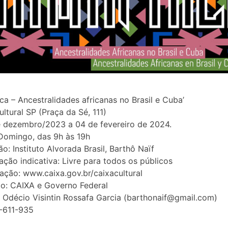
ca – Ancestralidades africanas no Brasil e Cuba’
ltural SP (Praça da Sé, 111)
 dezembro/2023 a 04 de fevereiro de 2024.
Domingo, das 9h às 19h
ão: Instituto Alvorada Brasil, Barthô Naïf
cação indicativa: Livre para todos os públicos
ção: www.caixa.gov.br/caixacultural
io: CAIXA e Governo Federal
 Odécio Visintin Rossafa Garcia (barthonaif@gmail.com)
-611-935