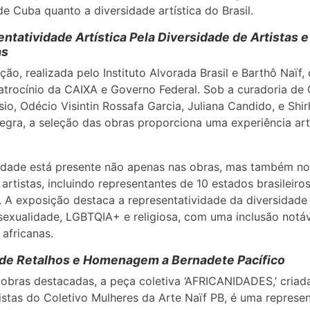
 de Cuba quanto a diversidade artística do Brasil.
ntatividade Artística Pela Diversidade de Artistas e
as
ção, realizada pelo Instituto Alvorada Brasil e Barthô Naïf,
trocínio da CAIXA e Governo Federal. Sob a curadoria de 
io, Odécio Visintin Rossafa Garcia, Juliana Candido, e Shir
egra, a seleção das obras proporciona uma experiência art
idade está presente não apenas nas obras, mas também no
 artistas, incluindo representantes de 10 estados brasileiro
 A exposição destaca a representatividade da diversidade
sexualidade, LGBTQIA+ e religiosa, com uma inclusão notá
 africanas.
de Retalhos e Homenagem a Bernadete Pacífico
 obras destacadas, a peça coletiva ‘AFRICANIDADES,’ criad
istas do Coletivo Mulheres da Arte Naïf PB, é uma represe