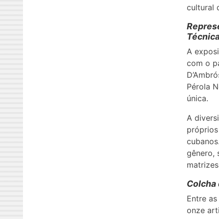
cultural
Represe
Técnic
A exposi
com o pa
D’Ambrós
Pérola N
única.
A divers
próprios
cubanos.
gênero, 
matrizes
Colcha 
Entre as
onze art