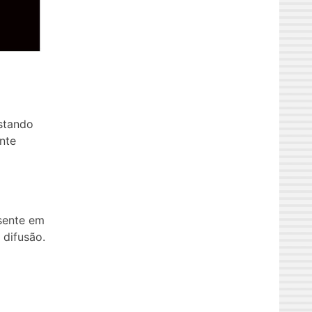
stando
nte
esente em
 difusão.