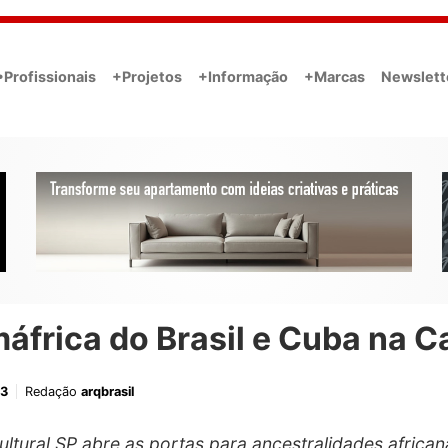
•Profissionais
+Projetos
+Informação
+Marcas
Newslett
frica do Brasil e Cuba na C
23
Redação
arqbrasil
ultural SP abre as portas para ancestralidades africa