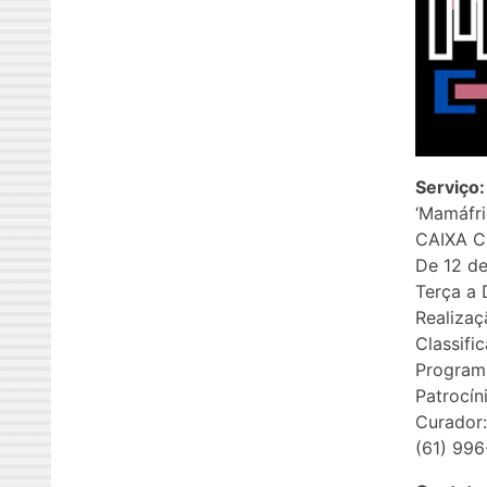
Serviço:
‘Mamáfri
CAIXA Cu
De 12 de
Terça a 
Realizaç
Classifi
Programa
Patrocín
Curador:
(61) 996