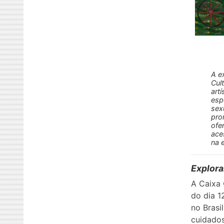
A e
Cul
art
esp
sex
pro
ofe
ace
na 
Explora
A Caixa 
do dia 1
no Brasi
cuidados