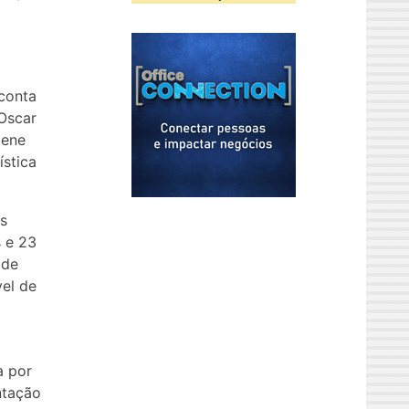
 conta
Oscar
lene
ística
s
s e 23
 de
vel de
a por
ntação