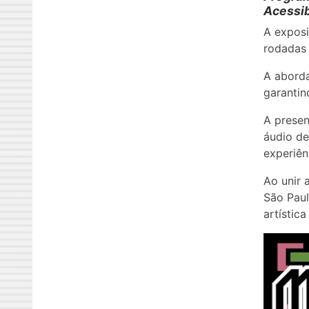
Acessib
A expos
rodadas 
A aborda
garantin
A presen
áudio de
experiên
Ao unir 
São Pau
artístic