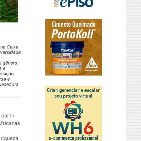
 na Caixa
iversidade
e gênero,
a e
posição
rsa e
quecedora
 partir
fricanas
 riqueza