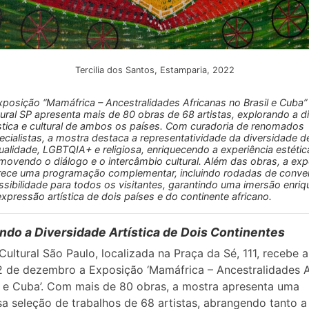
Tercilia dos Santos, Estamparia, 2022
xposição “Mamáfrica – Ancestralidades Africanas no Brasil e Cuba”
tural SP apresenta mais de 80 obras de 68 artistas, explorando a d
ística e cultural de ambos os países. Com curadoria de renomados
ecialistas, a mostra destaca a representatividade da diversidade d
ualidade, LGBTQIA+ e religiosa, enriquecendo a experiência estétic
movendo o diálogo e o intercâmbio cultural. Além das obras, a ex
rece uma programação complementar, incluindo rodadas de conve
ssibilidade para todos os visitantes, garantindo uma imersão enri
expressão artística de dois países e do continente africano.
ndo a Diversidade Artística de Dois Continentes
Cultural São Paulo, localizada na Praça da Sé, 111, recebe a
2 de dezembro a Exposição ‘Mamáfrica – Ancestralidades A
l e Cuba’. Com mais de 80 obras, a mostra apresenta uma
a seleção de trabalhos de 68 artistas, abrangendo tanto a