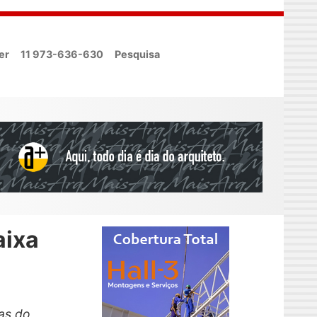
er
11 973-636-630
Pesquisa
aixa
nas do