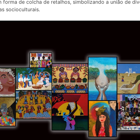
m forma de colcha de retalhos, simbolizando a união de div
as socioculturais.