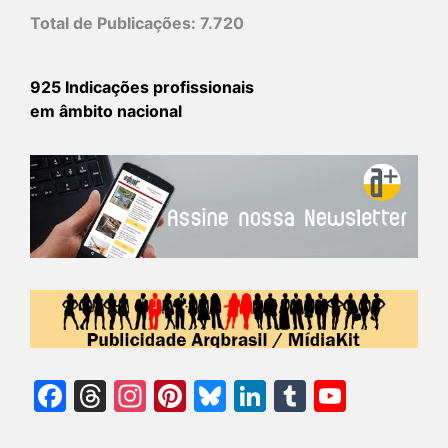
Total de Publicações:
7.720
925 Indicações profissionais
em âmbito nacional
Facebook
Threads
Instagram
Pinterest
Bluesky
LinkedIn
Tumblr
YouTu
Chann