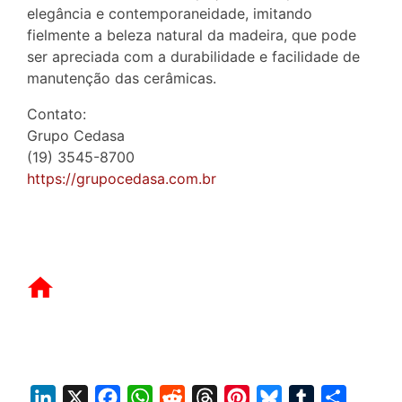
elegância e contemporaneidade, imitando
fielmente a beleza natural da madeira, que pode
ser apreciada com a durabilidade e facilidade de
manutenção das cerâmicas.
Contato:
Grupo Cedasa
(19) 3545-8700
https://grupocedasa.com.br
L
X
F
W
R
T
P
B
T
S