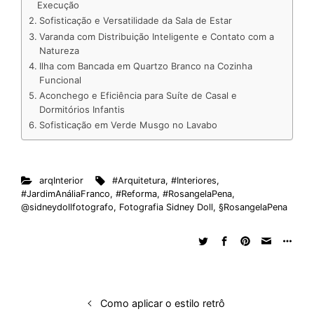
e
b
s
i
a
e
s
l
e
Execução
Sofisticação e Versatilidade da Sala de Estar
d
o
A
t
d
r
k
r
Varanda com Distribuição Inteligente e Contato com a
I
o
p
s
e
y
Natureza
n
k
p
s
Ilha com Bancada em Quartzo Branco na Cozinha
Funcional
t
Aconchego e Eficiência para Suíte de Casal e
Dormitórios Infantis
Sofisticação em Verde Musgo no Lavabo
arqInterior
#Arquitetura
,
#Interiores
,
#JardimAnáliaFranco
,
#Reforma
,
#RosangelaPena
,
@sidneydollfotografo
,
Fotografia Sidney Doll
,
§RosangelaPena
Como aplicar o estilo retrô