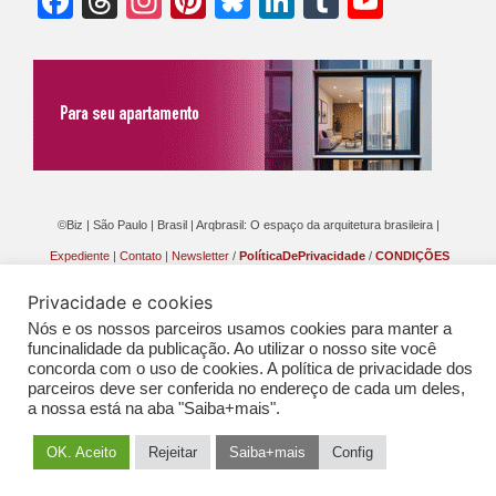
Facebook
Threads
Instagram
Pinterest
Bluesky
LinkedIn
Tumblr
YouTu
Chann
©Biz | São Paulo | Brasil | Arqbrasil: O espaço da arquitetura brasileira |
Expediente
|
Contato
|
Newsletter
/
PolíticaDePrivacidade
/
CONDIÇÕES
GERAIS DE PUBLICAÇÃO (CGP
)
Privacidade e cookies
Nós e os nossos parceiros usamos cookies para manter a
funcinalidade da publicação. Ao utilizar o nosso site você
concorda com o uso de cookies. A política de privacidade dos
parceiros deve ser conferida no endereço de cada um deles,
a nossa está na aba "Saiba+mais".
OK. Aceito
Rejeitar
Saiba+mais
Config