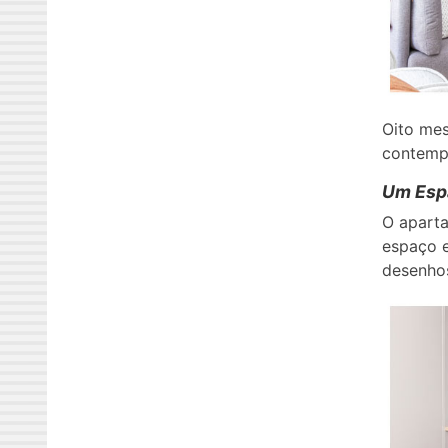
Oito mes
contemp
Um Esp
O aparta
espaço e
desenhos