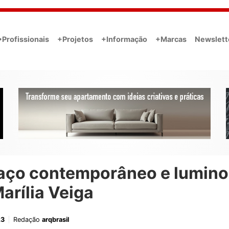
•Profissionais
+Projetos
+Informação
+Marcas
Newslett
aço contemporâneo e lumin
arília Veiga
23
Redação
arqbrasil