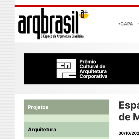
Skip to main content
•CAPA
Esp
Projetos
de M
Arquitetura
30/10/20