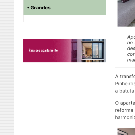
• Grandes
Apó
no 
des
con
mar
A transf
Pinheiro
a batuta
O aparta
reforma 
harmoniz