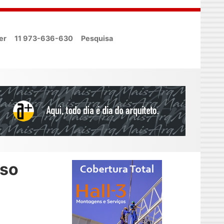
er
11 973-636-630
Pesquisa
oso