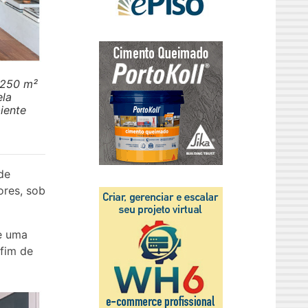
 250 m²
ela
iente
de
ores, sob
de uma
fim de