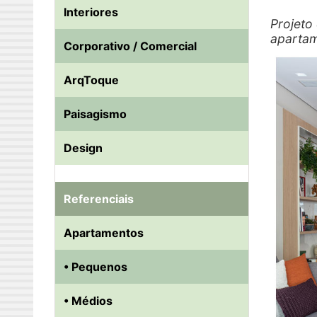
Interiores
Projeto
apartam
Corporativo / Comercial
ArqToque
Paisagismo
Design
Referenciais
Apartamentos
• Pequenos
• Médios