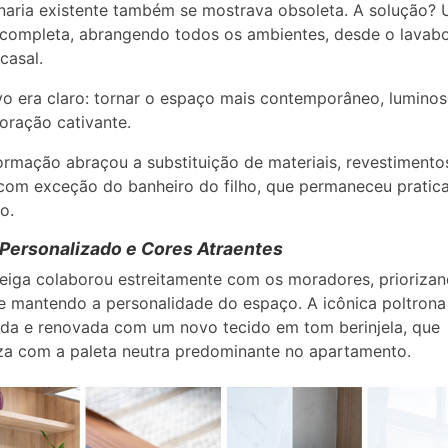
aria existente também se mostrava obsoleta. A solução?
completa, abrangendo todos os ambientes, desde o lavabo
casal.
vo era claro: tornar o espaço mais contemporâneo, lumino
ração cativante.
ormação abraçou a substituição de materiais, revestimento
 com exceção do banheiro do filho, que permaneceu prati
o.
Personalizado e Cores Atraentes
Veiga colaborou estreitamente com os moradores, prioriza
e mantendo a personalidade do espaço. A icônica poltrona
da e renovada com um novo tecido em tom berinjela, que
a com a paleta neutra predominante no apartamento.