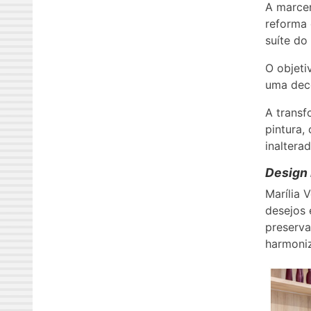
A marcen
reforma 
suíte do 
O objeti
uma deco
A transf
pintura,
inalterad
Design 
Marília 
desejos 
preserva
harmoniz