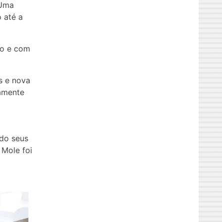
 Uma
 até a
so e com
s e nova
camente
ndo seus
 Mole foi