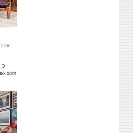
ores.
. O
esso com