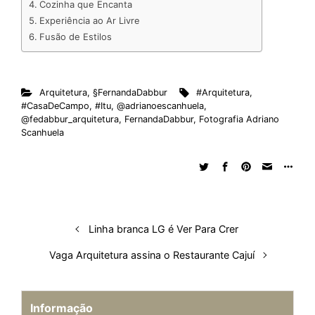
Cozinha que Encanta
I
o
p
s
e
y
Experiência ao Ar Livre
n
k
p
s
Fusão de Estilos
t
Arquitetura
,
§FernandaDabbur
#Arquitetura
,
#CasaDeCampo
,
#Itu
,
@adrianoescanhuela
,
@fedabbur_arquitetura
,
FernandaDabbur
,
Fotografia Adriano
Scanhuela
Linha branca LG é Ver Para Crer
Vaga Arquitetura assina o Restaurante Cajuí
Informação