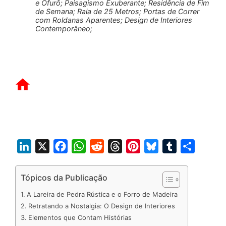
e Ofurô; Paisagismo Exuberante; Residência de Fim
de Semana; Raia de 25 Metros; Portas de Correr
com Roldanas Aparentes; Design de Interiores
Contemporâneo;
L
X
F
W
R
T
P
B
T
S
i
a
h
e
h
i
l
u
h
n
c
a
d
r
n
u
m
a
Tópicos da Publicação
k
e
t
d
e
t
e
b
r
A Lareira de Pedra Rústica e o Forro de Madeira
e
b
s
i
a
e
s
l
e
Retratando a Nostalgia: O Design de Interiores
d
o
A
t
d
r
k
r
Elementos que Contam Histórias