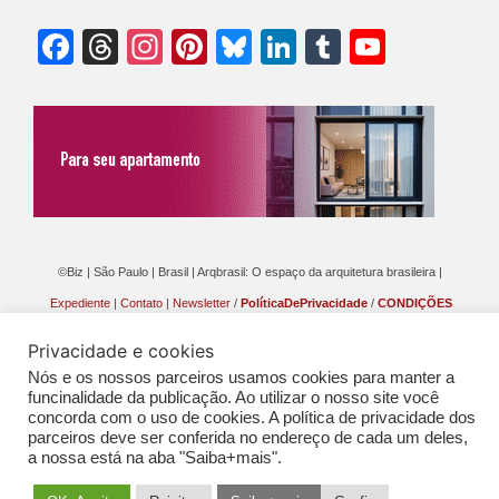
Facebook
Threads
Instagram
Pinterest
Bluesky
LinkedIn
Tumblr
YouTu
Chann
©Biz | São Paulo | Brasil | Arqbrasil: O espaço da arquitetura brasileira |
Expediente
|
Contato
|
Newsletter
/
PolíticaDePrivacidade
/
CONDIÇÕES
GERAIS DE PUBLICAÇÃO (CGP
)
Privacidade e cookies
Nós e os nossos parceiros usamos cookies para manter a
funcinalidade da publicação. Ao utilizar o nosso site você
concorda com o uso de cookies. A política de privacidade dos
parceiros deve ser conferida no endereço de cada um deles,
a nossa está na aba "Saiba+mais".