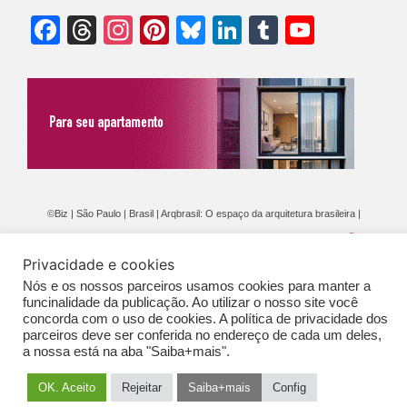
Facebook
Threads
Instagram
Pinterest
Bluesky
LinkedIn
Tumblr
YouTu
Chann
©Biz | São Paulo | Brasil | Arqbrasil: O espaço da arquitetura brasileira |
Expediente
|
Contato
|
Newsletter
/
PolíticaDePrivacidade
/
CONDIÇÕES
Privacidade e cookies
GERAIS DE PUBLICAÇÃO (CGP
)
Nós e os nossos parceiros usamos cookies para manter a
funcinalidade da publicação. Ao utilizar o nosso site você
concorda com o uso de cookies. A política de privacidade dos
parceiros deve ser conferida no endereço de cada um deles,
a nossa está na aba "Saiba+mais".
OK. Aceito
Rejeitar
Saiba+mais
Config