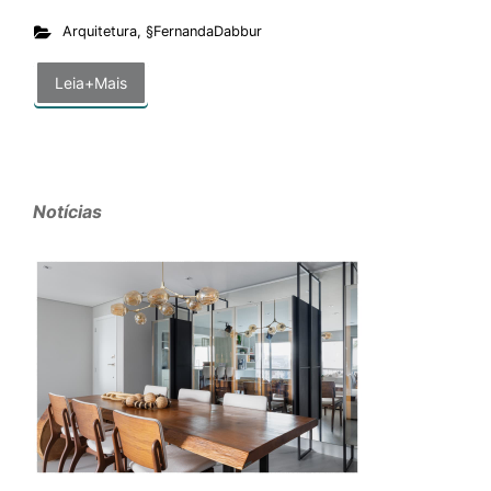
Arquitetura
,
§FernandaDabbur
Leia+Mais
Notícias