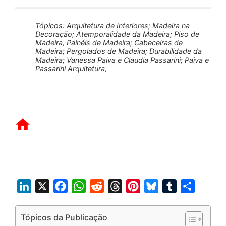
Tópicos: Arquitetura de Interiores; Madeira na
Decoração; Atemporalidade da Madeira; Piso de
Madeira; Painéis de Madeira; Cabeceiras de
Madeira; Pergolados de Madeira; Durabilidade da
Madeira; Vanessa Paiva e Claudia Passarini; Paiva e
Passarini Arquitetura;
L
X
F
W
R
T
P
B
T
S
i
a
h
e
h
i
l
u
h
n
c
a
d
r
n
u
m
a
Tópicos da Publicação