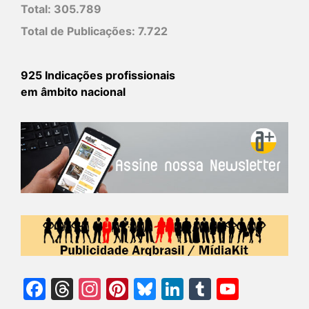
Total:
305.789
Total de Publicações:
7.722
925 Indicações profissionais
em âmbito nacional
Facebook
Threads
Instagram
Pinterest
Bluesky
LinkedIn
Tumblr
YouTu