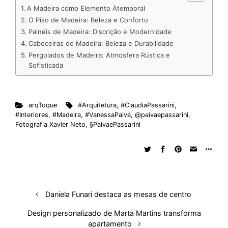
k
e
t
d
e
t
e
b
r
A Madeira como Elemento Atemporal
e
b
s
i
a
e
s
l
e
O Piso de Madeira: Beleza e Conforto
d
o
A
t
d
r
k
r
Painéis de Madeira: Discrição e Modernidade
Cabeceiras de Madeira: Beleza e Durabilidade
I
o
p
s
e
y
Pergolados de Madeira: Atmosfera Rústica e
n
k
p
s
Sofisticada
t
arqToque
#Arquitetura
,
#ClaudiaPassarini
,
#Interiores
,
#Madeira
,
#VanessaPaiva
,
@paivaepassarini
,
Fotografia Xavier Neto
,
§PaivaePassarini
Daniela Funari destaca as mesas de centro
Design personalizado de Marta Martins transforma
apartamento