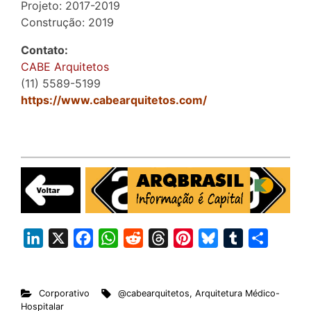
Projeto: 2017-2019
Construção: 2019
Contato:
CABE Arquitetos
(11) 5589-5199
https://www.cabearquitetos.com/
L
X
F
W
R
T
P
B
T
S
i
a
h
e
h
i
l
u
h
n
c
a
d
r
n
u
m
a
Corporativo
@cabearquitetos
,
Arquitetura Médico-
k
e
t
d
e
t
e
b
r
Hospitalar