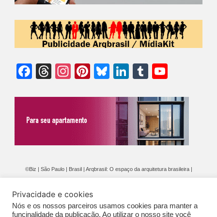
Facebook
Threads
Instagram
Pinterest
Bluesky
LinkedIn
Tumblr
YouTu
Chann
©Biz | São Paulo | Brasil | Arqbrasil: O espaço da arquitetura brasileira |
Expediente
|
Contato
|
Newsletter
/
PolíticaDePrivacidade
/
CONDIÇÕES
Privacidade e cookies
GERAIS DE PUBLICAÇÃO (CGP
)
Nós e os nossos parceiros usamos cookies para manter a
funcinalidade da publicação. Ao utilizar o nosso site você