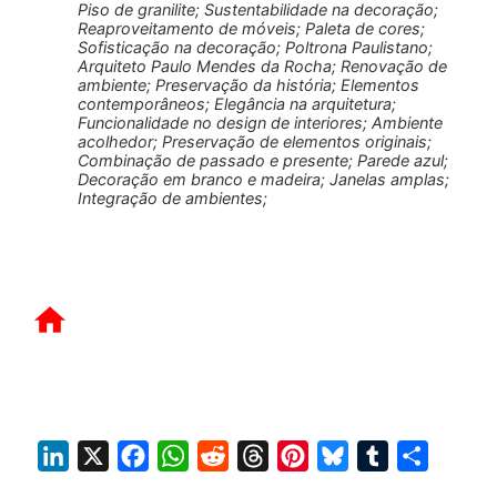
Piso de granilite; Sustentabilidade na decoração;
Reaproveitamento de móveis; Paleta de cores;
Sofisticação na decoração; Poltrona Paulistano;
Arquiteto Paulo Mendes da Rocha; Renovação de
ambiente; Preservação da história; Elementos
contemporâneos; Elegância na arquitetura;
Funcionalidade no design de interiores; Ambiente
acolhedor; Preservação de elementos originais;
Combinação de passado e presente; Parede azul;
Decoração em branco e madeira; Janelas amplas;
Integração de ambientes;
L
X
F
W
R
T
P
B
T
S
i
a
h
e
h
i
l
u
h