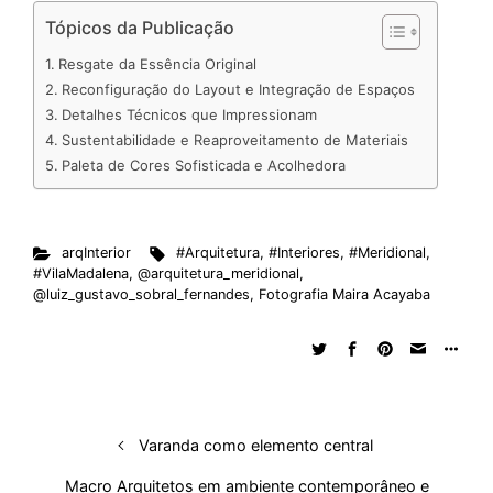
n
c
a
d
r
n
u
m
a
Tópicos da Publicação
k
e
t
d
e
t
e
b
r
Resgate da Essência Original
e
b
s
i
a
e
s
l
e
Reconfiguração do Layout e Integração de Espaços
d
o
A
t
d
r
k
r
Detalhes Técnicos que Impressionam
Sustentabilidade e Reaproveitamento de Materiais
I
o
p
s
e
y
Paleta de Cores Sofisticada e Acolhedora
n
k
p
s
t
arqInterior
#Arquitetura
,
#Interiores
,
#Meridional
,
#VilaMadalena
,
@arquitetura_meridional
,
@luiz_gustavo_sobral_fernandes
,
Fotografia Maira Acayaba
Varanda como elemento central
Macro Arquitetos em ambiente contemporâneo e