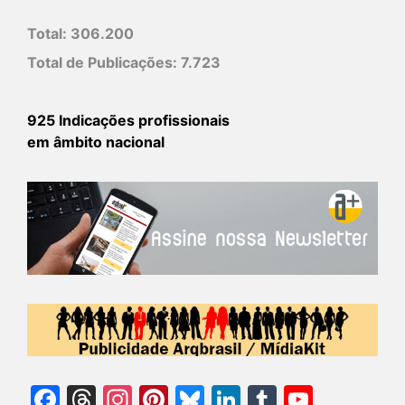
Total:
306.200
Total de Publicações:
7.723
925 Indicações profissionais
em âmbito nacional
Facebook
Threads
Instagram
Pinterest
Bluesky
LinkedIn
Tumblr
YouTu