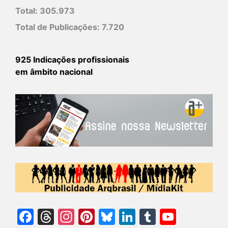
Total:
305.973
Total de Publicações:
7.720
925 Indicações profissionais
em âmbito nacional
Facebook
Threads
Instagram
Pinterest
Bluesky
LinkedIn
Tumblr
YouTu