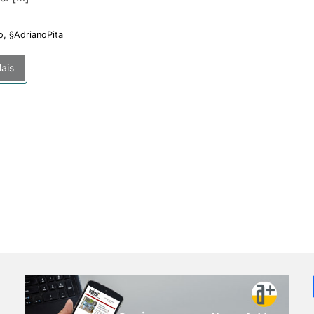
o
,
§AdrianoPita
ais