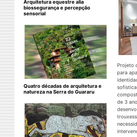
Arquitetura equestre alia
biossegurança e percepção
sensorial
Projeto 
para ap
identid
Quatro décadas de arquitetura e
sofistic
natureza na Serra do Guararu
compost
de 3 ano
desenvo
trouxess
necessi
interven