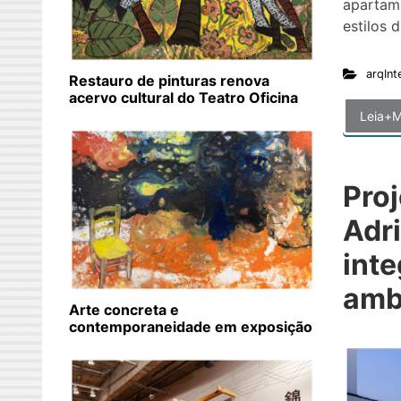
apartame
estilos 
arqInt
Restauro de pinturas renova
acervo cultural do Teatro Oficina
Leia+M
Proj
Adri
inte
ambi
Arte concreta e
contemporaneidade em exposição