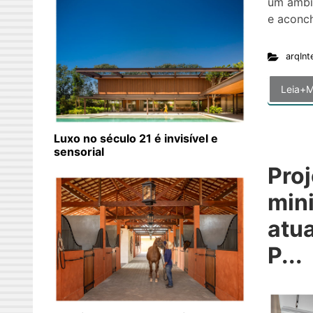
um ambie
e aconc
arqInt
Leia+M
Luxo no século 21 é invisível e
sensorial
Proj
mini
atua
P...