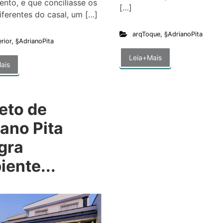
nto, e que conciliasse os
[…]
diferentes do casal, um […]
arqToque
,
§AdrianoPita
erior
,
§AdrianoPita
Leia+Mais
ais
eto de
ano Pita
gra
ente...