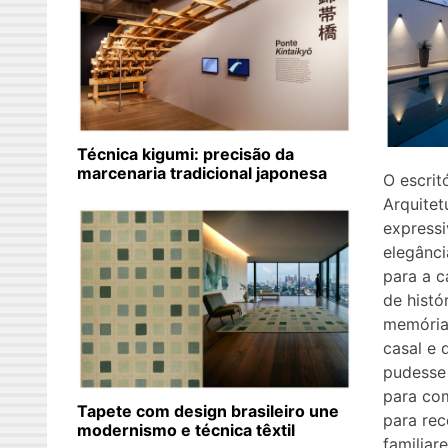
Técnica kigumi: precisão da
marcenaria tradicional japonesa
O escrit
Arquitet
expressi
elegânci
para a 
de histór
memória
casal e 
pudesse
para co
Tapete com design brasileiro une
para re
modernismo e técnica têxtil
familiare