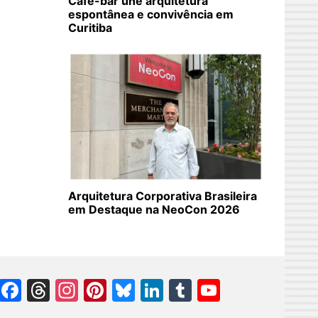
Café-bar une arquitetura
espontânea e convivência em
Curitiba
Arquitetura Corporativa Brasileira
em Destaque na NeoCon 2026
Facebook
Threads
Instagram
Pinterest
Bluesky
LinkedIn
Tumblr
YouTube
Channel