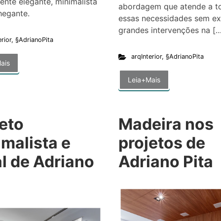
nte elegante, minimalista
abordagem que atende a t
hegante.
essas necessidades sem exi
grandes intervenções na […
erior
,
§AdrianoPita
arqInterior
,
§AdrianoPita
ais
Leia+Mais
eto
Madeira nos
malista e
projetos de
l de Adriano
Adriano Pita