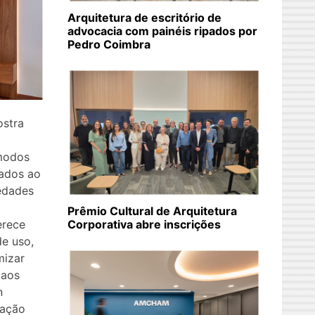
Arquitetura de escritório de
advocacia com painéis ripados por
Pedro Coimbra
ostra
modos
jados ao
edades
Prêmio Cultural de Arquitetura
erece
Corporativa abre inscrições
e uso,
mizar
 aos
n
cação