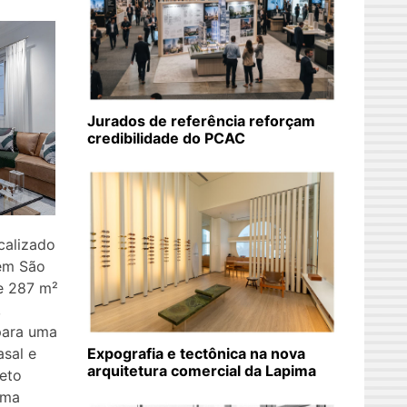
Jurados de referência reforçam
credibilidade do PCAC
calizado
 em São
e 287 m²
,
para uma
sal e
Expografia e tectônica na nova
arquitetura comercial da Lapima
teto
uma