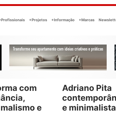
•Profissionais
+Projetos
+Informação
+Marcas
Newslett
orma com
Adriano Pita
ância,
contemporâ
imalismo e
e minimalista