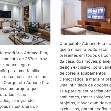
O arquiteto Adriano Pita m
que a madeira pode estar
do escritório Adriano Pita,
presentes em todos os cô
artamento de 287m², traz
da casa, dos móveis plane
ade, aconchego e
design exclusivo, com vari
ação para uma família
de cores a acabamentos
a de um casal e um filho
Democrática, a madeira of
s O arquiteto Adriano Pita
uma infinidade de opções d
lveu um projeto que
seja para quem precisa oti
e todas essas
ambientes, trazer soluções
dades, sem grandes
projetos, inovar com desig
ções na estrutura do
exclusivos, garantir sofisti