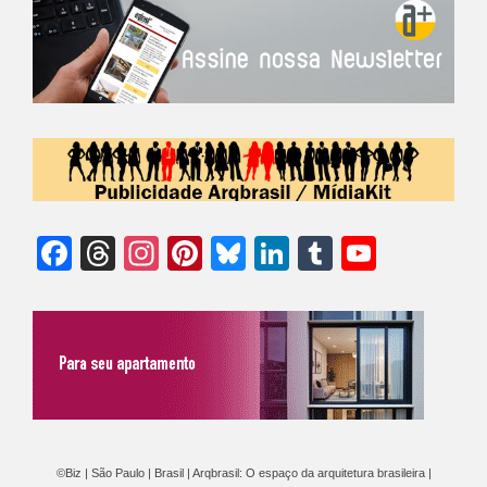
Facebook
Threads
Instagram
Pinterest
Bluesky
LinkedIn
Tumblr
YouTu
Chann
©Biz | São Paulo | Brasil | Arqbrasil: O espaço da arquitetura brasileira |