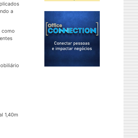
plicados
endo a
s como
entes
obiliário
al 1,40m