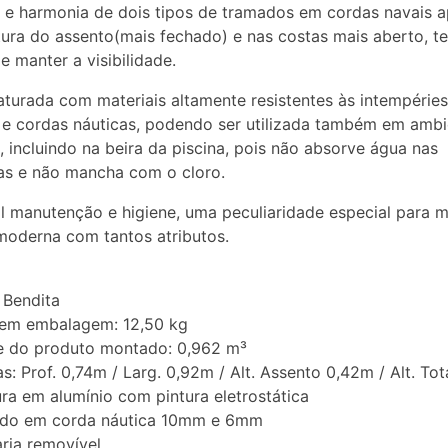
 e harmonia de dois tipos de tramados em cordas navais a
tura do assento(mais fechado) e nas costas mais aberto, t
e manter a visibilidade.
turada com materiais altamente resistentes às intempérie
 e cordas náuticas, podendo ser utilizada também em ambi
, incluindo na beira da piscina, pois não absorve água nas
as e não mancha com o cloro.
il manutenção e higiene, uma peculiaridade especial para m
moderna com tantos atributos.
 Bendita
sem embalagem: 12,50 kg
e do produto montado: 0,962 m³
s: Prof. 0,74m / Larg. 0,92m / Alt. Assento 0,42m / Alt. Tot
ura em alumínio com pintura eletrostática
ado em corda náutica 10mm e 6mm
ria removível