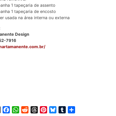
nha 1 tapeçaria de assento
anha 1 tapeçaria de encosto
er usada na área interna ou externa
:
anente Design
52-7916
/martamanente.com.br/
X
F
W
R
T
P
B
T
S