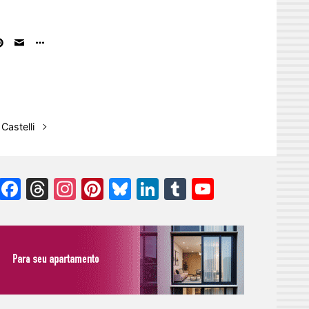
Castelli
Facebook
Threads
Instagram
Pinterest
Bluesky
LinkedIn
Tumblr
YouTube
Channel