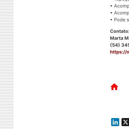
• Acompa
• Acomp
• Pode s
Contato
Marta M
(54) 34
https:/
L