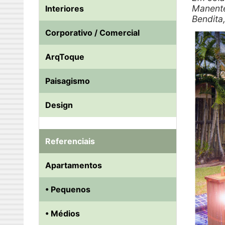
Manente
Interiores
Bendita,
Corporativo / Comercial
ArqToque
Paisagismo
Design
Referenciais
Apartamentos
• Pequenos
• Médios