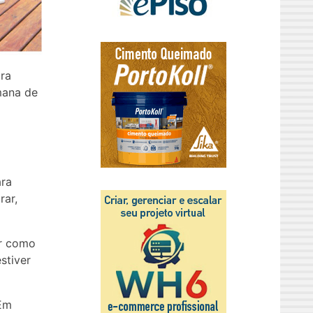
ra
mana de
ara
rar,
ar como
stiver
 Em