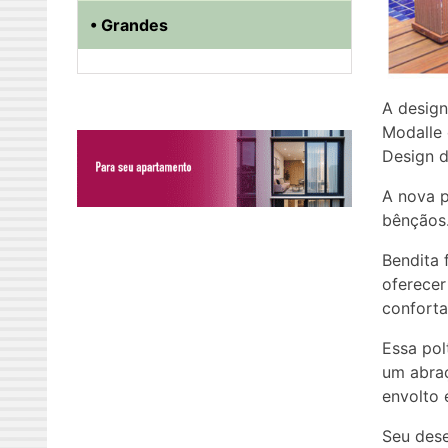
• Grandes
A design
Modalle 
Design d
A nova p
bênçãos.
Bendita 
oferecer
conforta
Essa pol
um abraç
envolto 
Seu dese