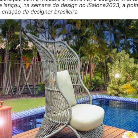
 lançou, na semana do design no iSalone2023, a polt
 criação da designer brasileira