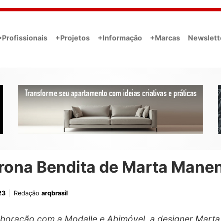
•Profissionais
+Projetos
+Informação
+Marcas
Newslett
trona Bendita de Marta Mane
23
Redação
arqbrasil
boração com a Modalle e Abimóvel, a designer Marta