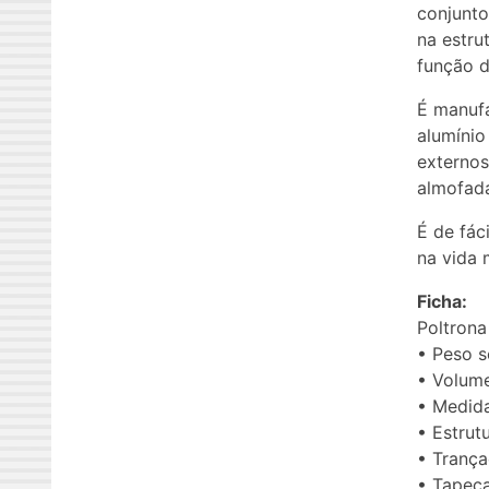
conjunto
na estru
função d
É manufa
alumínio
externos
almofad
É de fác
na vida 
Ficha:
Poltrona
• Peso 
• Volum
• Medida
• Estrut
• Tranç
• Tapeça