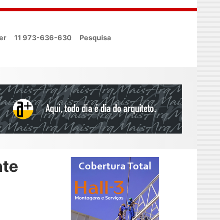
er
11 973-636-630
Pesquisa
nte