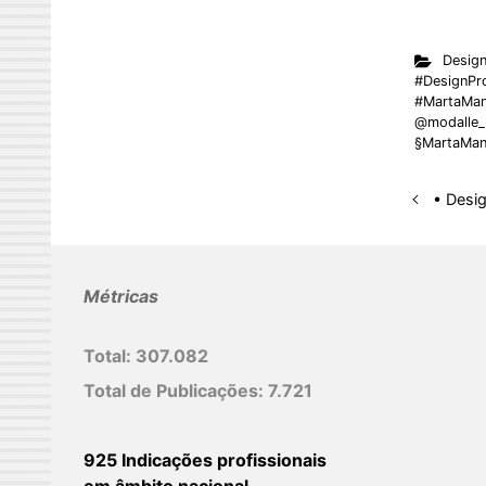
i
n
Desig
k
#DesignPr
e
#MartaMan
@modalle_
d
§MartaMan
I
n
• Desig
Métricas
Total:
307.082
Total de Publicações:
7.721
925 Indicações profissionais
em âmbito nacional