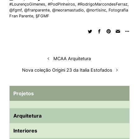
#LourençoGimenes
,
#PodPinheiros
,
#RodrigoMarcondesFerraz
,
e
b
s
i
a
e
s
l
e
@fgmf
,
@franparente
,
@neoramastudio
,
@nortisinc
,
Fotografia
Fran Parente
,
§FGMF
d
o
A
t
d
r
k
r
I
o
p
s
e
y
n
k
p
s
t
MCAA Arquitetura
Nova coleção Origini 23 da Italia Estofados
Projetos
Arquitetura
Interiores