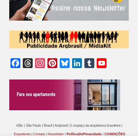
Facebook
Threads
Instagram
Pinterest
Bluesky
LinkedIn
Tumblr
YouTu
Chann
©Biz | São Paulo | Brasil | Arqbrasil: O espaço da arquitetura brasileira |
Expediente
|
Contato
|
Newsletter
/
PolíticaDePrivacidade
/
CONDIÇÕES