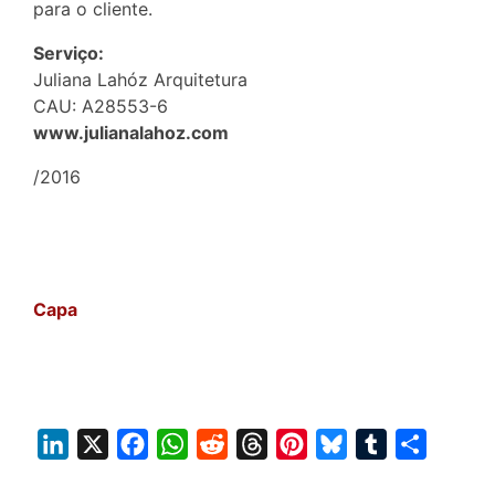
para o cliente.
Serviço:
Juliana Lahóz Arquitetura
CAU: A28553-6
www.julianalahoz.com
/2016
Capa
L
X
F
W
R
T
P
B
T
S
i
a
h
e
h
i
l
u
h