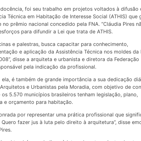
docência, foi seu trabalho em projetos voltados à difusão 
cia Técnica em Habitação de Interesse Social (ATHIS) que 
 no prêmio nacional concedido pela FNA. “Cláudia Pires n
sforços para difundir a Lei que trata de ATHIS.
inas e palestras, busca capacitar para conhecimento,
ntação e aplicação da Assistência Técnica nos moldes da 
008”, disse a arquiteta e urbanista e diretora da Federaçã
esponsável pela indicação da profissional.
ela, é também de grande importância a sua dedicação diá
 Arquitetos e Urbanistas pela Moradia, com objetivo de cont
 os 5.570 municípios brasileiros tenham legislação, plano,
a e orçamento para habitação.
onrada por representar uma prática profissional que signifi
. Quero fazer jus à luta pelo direito à arquitetura”, disse e
Pires.