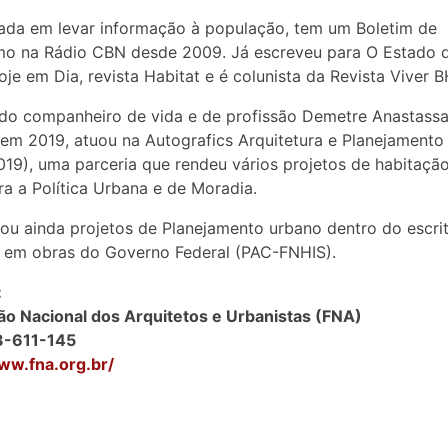
da em levar informação à população, tem um Boletim de
mo na Rádio CBN desde 2009. Já escreveu para O Estado d
oje em Dia, revista Habitat e é colunista da Revista Viver B
do companheiro de vida e de profissão Demetre Anastassa
 em 2019, atuou na Autografics Arquitetura e Planejamento
19), uma parceria que rendeu vários projetos de habitação
ra a Política Urbana e de Moradia.
u ainda projetos de Planejamento urbano dentro do escrit
e em obras do Governo Federal (PAC-FNHIS).
:
o Nacional dos Arquitetos e Urbanistas (FNA)
3-611-145
ww.fna.org.br/