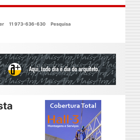
er
11 973-636-630
Pesquisa
sta