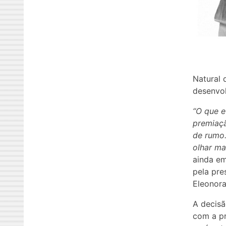
Natural 
desenvol
“O que e
premiaçã
de rumo.
olhar ma
ainda em
pela pre
Eleonora
A decisã
com a pr