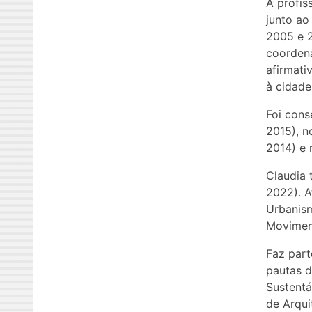
A profis
junto ao
2005 e 
coordena
afirmati
à cidade
Foi cons
2015), n
2014) e 
Claudia 
2022). A
Urbanism
Moviment
Faz par
pautas 
Sustentá
de Arqui