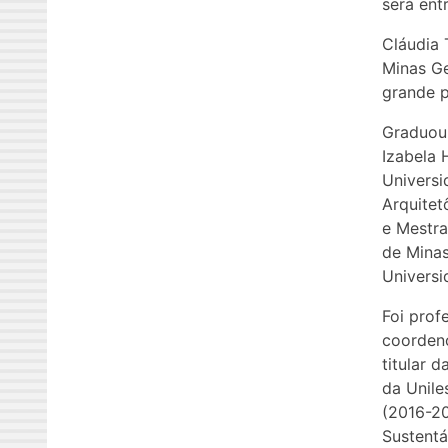
será ent
Cláudia 
Minas Ge
grande p
Graduou-
Izabela 
Universi
Arquitet
e Mestra
de Minas
Universi
Foi prof
coordeno
titular 
da Unile
(2016-2
Sustentá