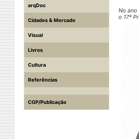
arqDoc
No ano 
o 17º P
Cidades & Mercado
Visual
Livros
Cultura
Referências
CGP/Publicação