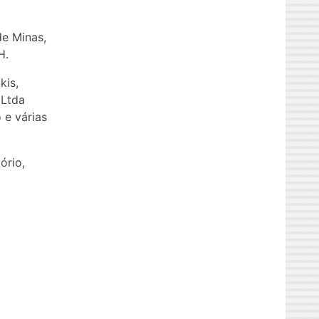
e Minas,
H.
kis,
 Ltda
 e várias
ório,