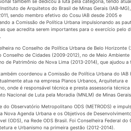
sional também se dedicou à luta pela categoria, tendo atu
 Instituto de Arquitetos do Brasil de Minas Gerais (IAB-MG),
2011, sendo membro efetivo do Cosu IAB desde 2005 e
ndo a Comissão de Política Urbana impulsionando as pau
vas que acredita serem importantes para o exercício pelo d
.
elheira no Conselho de Política Urbana de Belo Horizonte 
o Conselho de Cidades (2009-2012), no de Meio Ambiente
no de Patrimônio de Nova Lima (2013-2014), que ajudou a 
também coordenou a Comissão de Política Urbana do IAB 
tualmente atua na empresa Planos Urbanos, Arquitetura e
o, onde é responsável técnica e presta assessoria técnica
o Nacional de Luta pela Moradia (MNLM) de Minas Gerais
te do Observatório Metropolitano ODS (METRODS) e impul
da Nova Agenda Urbana e os Objetivos de Desenvolviment
vel (ODS), na Rede ODS Brasil. Foi Conselheira Federal do
tetura e Urbanismo na primeira gestão (2012-2014).