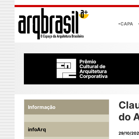
Skip to main content
•CAPA
Clau
Informação
do 
infoArq
29/10/20