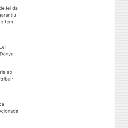
de lei da
garantiu
ão tem
Lei
o Dânya
ria ao
ribuir
ca
mocionada