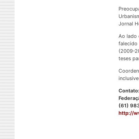
Preocupa
Urbanis
Jornal H
Ao lado 
falecido
(2009-20
teses pa
Coordeno
inclusiv
Contato
Federaçã
(61) 98
http://w