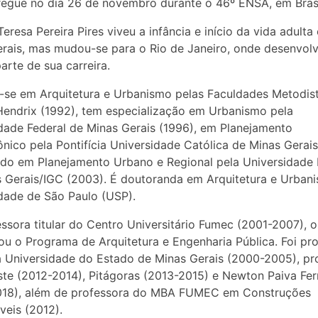
regue no dia 26 de novembro durante o 46º ENSA, em Brasí
Teresa Pereira Pires viveu a infância e início da vida adulta
rais, mas mudou-se para o Rio de Janeiro, onde desenvol
arte de sua carreira.
se em Arquitetura e Urbanismo pelas Faculdades Metodis
Hendrix (1992), tem especialização em Urbanismo pela
dade Federal de Minas Gerais (1996), em Planejamento
ônico pela Pontifícia Universidade Católica de Minas Gerai
do em Planejamento Urbano e Regional pela Universidade 
 Gerais/IGC (2003). É doutoranda em Arquitetura e Urban
dade de São Paulo (USP).
essora titular do Centro Universitário Fumec (2001-2007), 
u o Programa de Arquitetura e Engenharia Pública. Foi pr
da Universidade do Estado de Minas Gerais (2000-2005), pr
ste (2012-2014), Pitágoras (2013-2015) e Newton Paiva Fer
018), além de professora do MBA FUMEC em Construções
veis (2012).