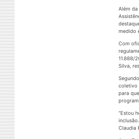
Além da 
Assistên
destaque
medido e
Com ofic
regulame
11.888/2
Silva, r
Segundo 
coletivo
para que
program
“Estou h
inclusão
Claudia 