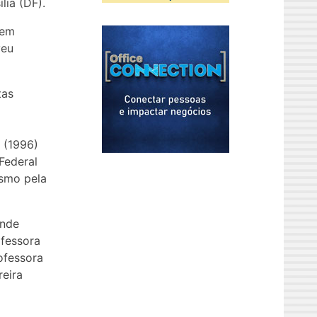
lia (DF).
 em
veu
tas
s (1996)
Federal
ismo pela
onde
ofessora
ofessora
reira