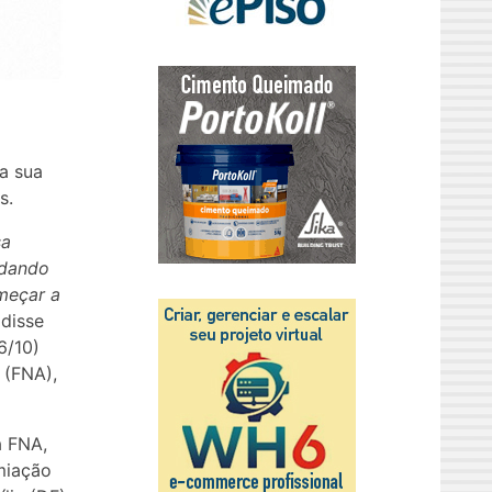
da sua
s.
sa
udando
omeçar a
 disse
6/10)
 (FNA),
a FNA,
miação