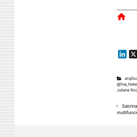
L
i
n
arqDo
k
@fna_fede
e
Juliana Ro
d
I
Sabrina
multifunci
n