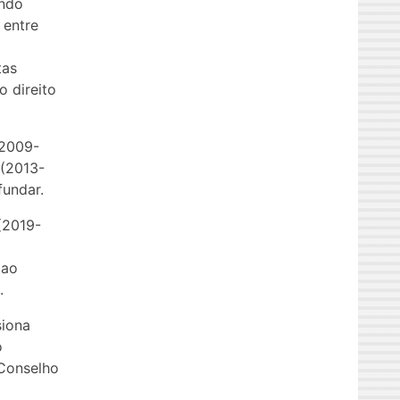
ando
 entre
tas
o direito
(2009-
 (2013-
fundar.
(2019-
 ao
.
siona
o
 Conselho