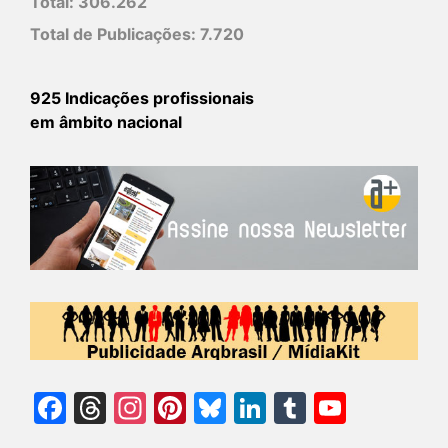
Total:
306.262
Total de Publicações:
7.720
925 Indicações profissionais
em âmbito nacional
Facebook
Threads
Instagram
Pinterest
Bluesky
LinkedIn
Tumblr
YouTu
Chann