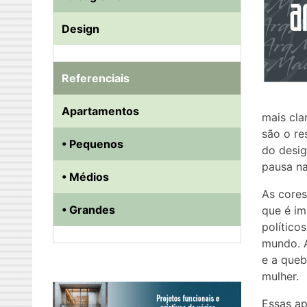
Design
Referenciais
Apartamentos
mais cla
são o re
• Pequenos
do desig
pausa na
• Médios
As core
• Grandes
que é im
político
mundo. A
e a queb
mulher.
Essas ap