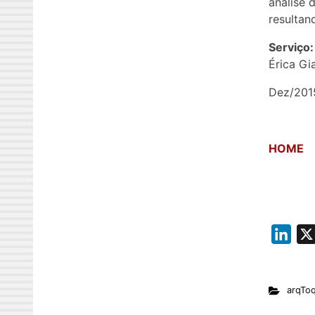
análise 
resultan
Serviço:
Érica Gi
Dez/201
HOME
L
i
n
arqTo
k
e