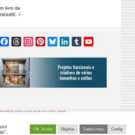
m livro da
renzetti
Facebook
Threads
Instagram
Pinterest
Bluesky
LinkedIn
Tumblr
YouTube
Channel
DIÇÕES GERAIS DE PUBLICAÇÃO (CGP
)
 uso
OK. Aceito
Rejeitar
Saiba+mais
Config
is".