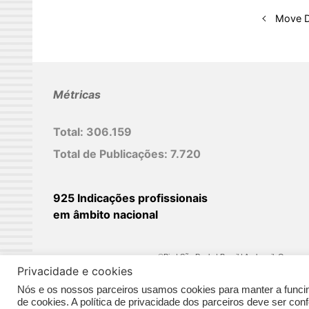
d
Move D
I
n
Métricas
Total:
306.159
Total de Publicações:
7.720
925 Indicações profissionais
em âmbito nacional
©Biz | São Paulo | Brasil | Arqbrasil: O espaç
Privacidade e cookies
Nós e os nossos parceiros usamos cookies para manter a funcina
de cookies. A política de privacidade dos parceiros deve ser co