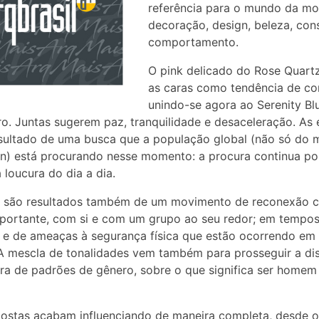
referência para o mundo da mo
decoração, design, beleza, co
comportamento.
O pink delicado do Rose Quartz
as caras como tendência de cor
unindo-se agora ao Serenity Blu
ro. Juntas sugerem paz, tranquilidade e desaceleração. As 
sultado de uma busca que a população global (não só do
n) está procurando nesse momento: a procura continua p
 loucura do dia a dia.
s são resultados também de um movimento de reconexão 
portante, com si e com um grupo ao seu redor; em tempo
s e de ameaças à segurança física que estão ocorrendo em
 mescla de tonalidades vem também para prosseguir a di
ra de padrões de gênero, sobre o que significa ser homem
ostas acabam influenciando de maneira completa, desde o