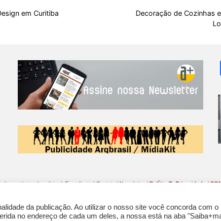
o
A
t
d
r
k
r
esign em Curitiba
Decoração de Cozinhas e
Lo
o
p
s
e
y
k
p
s
t
o da arquitetura brasileira |
Expediente
|
Contato
|
Newsletter
/
PolíticaDePrivacidade
/
CON
lidade da publicação. Ao utilizar o nosso site você concorda com o
nferida no endereço de cada um deles, a nossa está na aba "Saiba+ma