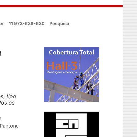
er
11 973-636-630
Pesquisa
e
s, tipo
dos os
a
 Pantone