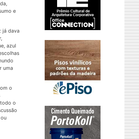
da,
nsumo e
 já dava
,
e, azul
escolhas
 mundo
or uma
com o
s
 todo o
scussão
 ou