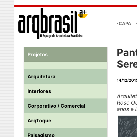
Skip to main content
•CAPA
Pan
Projetos
Sere
Arquitetura
14/12/201
Interiores
Arquitet
Rose Qu
Corporativo / Comercial
anos e 
ArqToque
Paisagismo