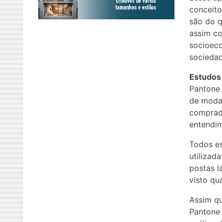
conceito
são do q
assim co
socioeco
sociedad
Estudos
Pantone 
de moda,
comprado
entendi
Todos es
utilizad
postas l
visto qu
Assim qu
Pantone 