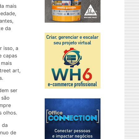
da mais
iedade,
antes,
te da
 isso, a
e capas
 mais
reet art,
s.
dem ser
 são
empre
 olhos.
g da
ínuo de