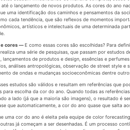
 até o lançamento de novos produtos. As cores do ano na
ue uma identificação dos caminhos e pensamentos da soc
mo cada tendência, que são reflexos de momentos import
nômicos, artísticos e intelectuais de uma determinada par
e.
 e cores —
E como essas cores são escolhidas? Para definir
realiza uma série de pesquisas, que passam por estudos d
 lançamentos de produtos e design, essências e perfumes
s, análises antropológicas, observação de street style e st
mento de ondas e mudanças socioeconômicas dentre outro
ses estudos são válidos e resultam em referências que po
as para escolha da cor do ano. Quando todas as referências
ado a lado (já que a maioria são imagens), o resultado é s
ase que automaticamente, a cor do ano quase que salta aos
e uma cor do ano é eleita pela equipe de color forecastin
outras já começam a ser desenhadas. É um processo cont